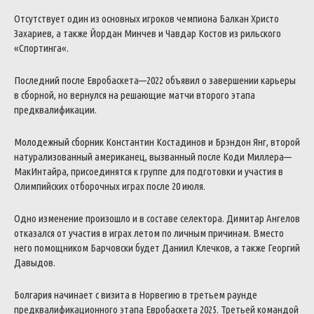
Отсутствует
один
из
основных
игроков
чемпиона
Балкан
Христо
Захариев
,
а
также
Йордан
Минчев
и
Чавдар
Костов
из
рильского
«
Спортинга
«
.
Последний
после
Евробаскета
—
2022
объявил
о
завершении
карьеры
в
сборной
,
но
вернулся
на
решающие
матчи
второго
этапа
предквалификации
.
Молодежный
сборник
Константин
Костадинов
и
Брэндон
Янг
,
второй
натурализованный
американец
,
вызванный
после
Коди
Миллера
—
МакИнтайра
,
присоединятся
к
группе
для
подготовки
и
участия
в
Олимпийских
отборочных
играх
после
20
июля
.
Одно
изменение
произошло
и
в
составе
селектора
.
Димитар
Ангелов
отказался
от
участия
в
играх
летом
по
личным
причинам
.
Вместо
него
помощником
Барчовски
будет
Даниил
Клечков
,
а
также
Георгий
Давыдов
.
Болгария
начинает
с
визита
в
Норвегию
в
третьем
раунде
предквалификационного
этапа
Евробаскета
2025
.
Третьей
командой