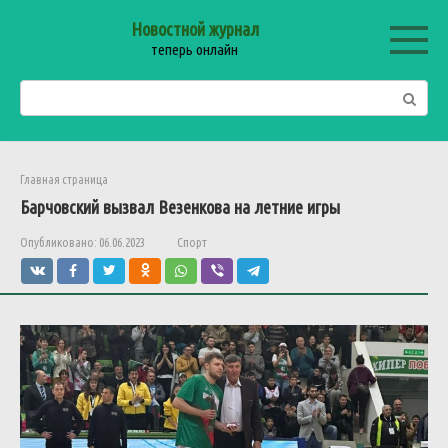
Перейти
Новостной журнал
к
теперь онлайн
контенту
Поиск:
Главная страница
Барчовский
вызвал
Везенкова
на
летние
игры
Опубликовано:
06.06.2023
Спорт