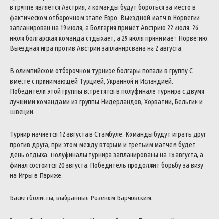
в
группе
является
Австрия
,
и
команды
будут
бороться
за
место
в
фактическом
отборочном
этапе
Евро
.
Выездной
матч
в
Норвегии
запланирован
на
19
июля
,
а
Болгария
примет
Австрию
22
июля
.
26
июля
болгарская
команда
отдыхает
,
а
29
июля
принимает
Норвегию
.
Выездная
игра
против
Австрии
запланирована
на
2
августа
.
В
олимпийском
отборочном
турнире
болгары
попали
в
группу
С
вместе
с
принимающей
Турцией
,
Украиной
и
Исландией
.
Победители
этой
группы
встретятся
в
полуфинале
турнира
с
двумя
лучшими
командами
из
группы
Нидерландов
,
Хорватии
,
Бельгии
и
Швеции
.
Турнир
начнется
12
августа
в
Стамбуле
.
Команды
будут
играть
друг
против
друга
,
при
этом
между
вторым
и
третьим
матчем
будет
день
отдыха
.
Полуфиналы
турнира
запланированы
на
18
августа
,
а
финал
состоится
20
августа
.
Победитель
продолжит
борьбу
за
визу
на
Игры
в
Париже
.
Баскетболисты
,
выбранные
Розеном
Барчовским
: