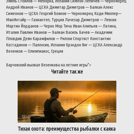
Эмиль
Стойлов
—
Менорка
,
Испания
Симеон
Лепичев
—
Черноморец
Андрей
Иванов
—
ЦСКА
Димитар
Димитров
—
Балкан
Алекс
Симеонов
—
ЦСКА
Георгий
Боянов
—
Черноморец
Коди
Миллер
—
МакИнтайр
—
Газиантеп
,
Турция
Лачезар
Димитров
—
Левски
Мартин
Йорданов
—
Черно
Мор
Тича
Иван
Алипьев
—
Латина
,
Италия
Павлин
Иванов
—
Балкан
Василь
Бачев
—
Академик
Пловдив
Деян
Карамфилов
—
Рилски
Спортист
Константин
Костадинов
—
Паленсия
,
Испания
Брэндон
Янг
—
ЦСКА
Александр
Везенков
—
Олимпиакос
,
Греция
Барчовский
вызвал
Везенкова
на
летние
игры
">
Читайте так же
Спорт
0
Тихая охота: преимущества рыбалки с каяка