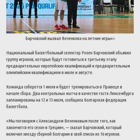
Барчовский
вызвал
Везенкова
на
летние
игры
«>
Национальный
баскетбольный
селектор
Розен
Барчовский
объявил
группу
игроков
,
которые
будут
готовиться
к
третьему
этапу
предварительных
европейских
квалификаций
и
предварительным
олимпийским
квалификациям
в
июле
и
августе
.
Команда
соберется
1
июля
и
будет
тренироваться
в
Правеце
в
начале
сбора
.
Два
контрольных
матча
в
качестве
гостя
Люксембурга
запланированы
на
12
и
13
июля
,
сообщила
Болгарская
федерация
баскетбола
.
«
Мы
поговорим
с
Александром
Везенковым
после
того
,
как
закончится
его
сезон
в
Греции
«
,
—
сказал
Барчовский
,
который
включил
звезду
сборной
Болгарии
в
свой
список
из
16
игроков
.