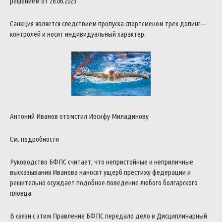
решением
от
26.06.2023
.
Санкция
является
следствием
пропуска
спортсменом
трех
допинг
—
контролей
и
носит
индивидуальный
характер
.
Антоний
Иванов
отомстил
Иосифу
Миладинову
См
.
подробности
Руководство
БФПС
считает
,
что
непристойные
и
неприличные
высказывания
Иванова
наносят
ущерб
престижу
федерации
и
решительно
осуждает
подобное
поведение
любого
болгарского
пловца
.
В
связи
с
этим
Правление
БФПС
передало
дело
в
Дисциплинарный