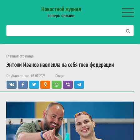
Перейти
Новостной журнал
к
теперь онлайн
контенту
Поиск:
Главная страница
Энтони
Иванов
навлекла
на
себя
гнев
федерации
Опубликовано:
05.07.2023
Спорт