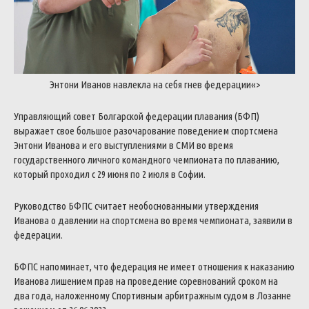
Энтони
Иванов
навлекла
на
себя
гнев
федерации
«>
Управляющий
совет
Болгарской
федерации
плавания
(
БФП
)
выражает
свое
большое
разочарование
поведением
спортсмена
Энтони
Иванова
и
его
выступлениями
в
СМИ
во
время
государственного
личного
командного
чемпионата
по
плаванию
,
который
проходил
с
29
июня
по
2
июля
в
Софии
.
Руководство
БФПС
считает
необоснованными
утверждения
Иванова
о
давлении
на
спортсмена
во
время
чемпионата
,
заявили
в
федерации
.
БФПС
напоминает
,
что
федерация
не
имеет
отношения
к
наказанию
Иванова
лишением
прав
на
проведение
соревнований
сроком
на
два
года
,
наложенному
Спортивным
арбитражным
судом
в
Лозанне