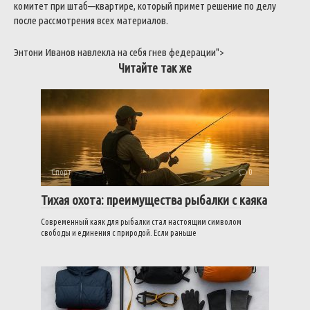
комитет
при
штаб
—
квартире
,
который
примет
решение
по
делу
после
рассмотрения
всех
материалов
.
Энтони
Иванов
навлекла
на
себя
гнев
федерации
">
Читайте так же
Спорт
0
Тихая охота: преимущества рыбалки с каяка
Современный каяк для рыбалки стал настоящим символом
свободы и единения с природой. Если раньше