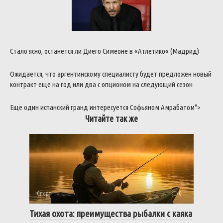
Стало
ясно
,
останется
ли
Диего
Симеоне
в
«
Атлетико
«
(
Мадрид
)
Ожидается
,
что
аргентинскому
специалисту
будет
предложен
новый
контракт
еще
на
год
или
два
с
опционом
на
следующий
сезон
Еще
один
испанский
гранд
интересуется
Софьяном
Амрабатом
">
Читайте так же
Спорт
0
Тихая охота: преимущества рыбалки с каяка