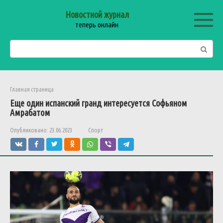
Перейти
Новостной журнал
к
теперь онлайн
контенту
Поиск:
Главная страница
Еще
один
испанский
гранд
интересуется
Софьяном
Амрабатом
Опубликовано:
23.06.2023
Спорт