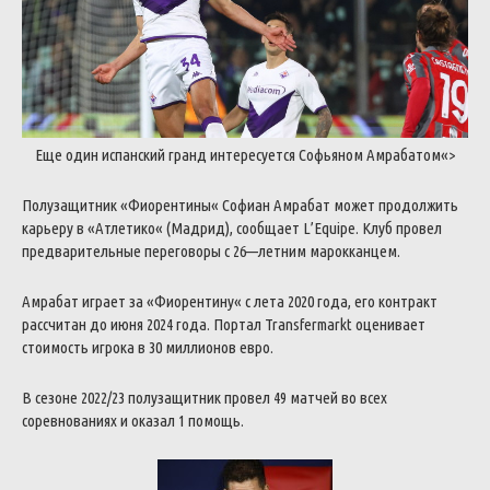
Еще
один
испанский
гранд
интересуется
Софьяном
Амрабатом
«>
Полузащитник
«
Фиорентины
«
Софиан
Амрабат
может
продолжить
карьеру
в
«
Атлетико
«
(
Мадрид
)
,
сообщает
L’Equipe
.
Клуб
провел
предварительные
переговоры
с
26
—
летним
марокканцем
.
Амрабат
играет
за
«
Фиорентину
«
с
лета
2020
года
,
его
контракт
рассчитан
до
июня
2024
года
.
Портал
Transfermarkt
оценивает
стоимость
игрока
в
30
миллионов
евро
.
В
сезоне
2022
/
23
полузащитник
провел
49
матчей
во
всех
соревнованиях
и
оказал
1
помощь
.