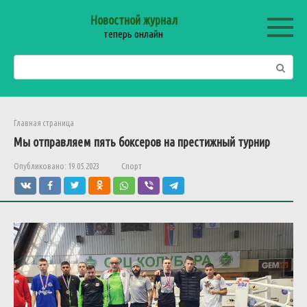
Перейти
Новостной журнал
к
теперь онлайн
контенту
Поиск:
Главная страница
Мы
отправляем
пять
боксеров
на
престижный
турнир
Опубликовано:
19.05.2023
Спорт