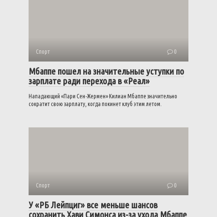
Спорт
0
Мбаппе пошел на значительные уступки по
зарплате ради перехода в «Реал»
Нападающий «Пари Сен-Жермен» Килиан Мбаппе значительно
сократит свою зарплату, когда покинет клуб этим летом.
Спорт
0
У «РБ Лейпциг» все меньше шансов
сохранить Хави Симонса из-за ухода Мбаппе