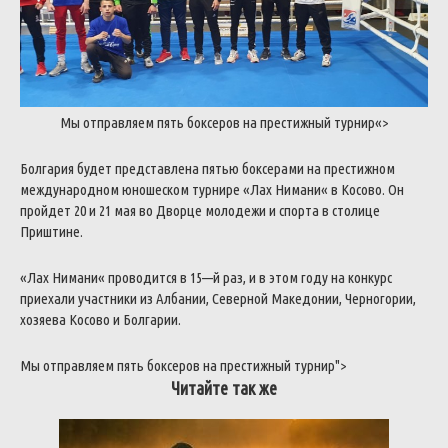
Мы
отправляем
пять
боксеров
на
престижный
турнир
«>
Болгария
будет
представлена
пятью
боксерами
на
престижном
международном
юношеском
турнире
«
Лах
Нимани
«
в
Косово
.
Он
пройдет
20
и
21
мая
во
Дворце
молодежи
и
спорта
в
столице
Приштине
.
«
Лах
Нимани
«
проводится
в
15
—
й
раз
,
и
в
этом
году
на
конкурс
приехали
участники
из
Албании
,
Северной
Македонии
,
Черногории
,
хозяева
Косово
и
Болгарии
.
Мы
отправляем
пять
боксеров
на
престижный
турнир
">
Читайте так же