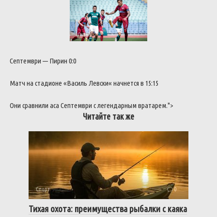
Септември
—
Пирин
0
:
0
Матч
на
стадионе
«
Василь
Левски
«
начнется
в
15
:
15
Они
сравнили
аса
Септември
с
легендарным
вратарем
.
">
Читайте так же
Спорт
0
Тихая охота: преимущества рыбалки с каяка