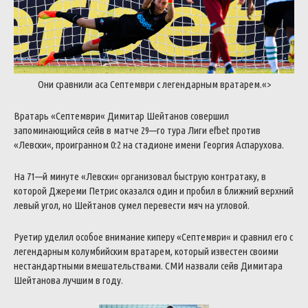
Они
сравнили
аса
Септември
с
легендарным
вратарем
.
«>
Вратарь
«
Септември
«
Димитар
Шейтанов
совершил
запоминающийся
сейв
в
матче
29
—
го
тура
Лиги
efbet
против
«
Левски
«
,
проигранном
0
:
2
на
стадионе
имени
Георгия
Аспарухова
.
На
71
—
й
минуте
«
Левски
«
организовал
быструю
контратаку
,
в
которой
Джереми
Петрис
оказался
один
и
пробил
в
ближний
верхний
левый
угол
,
но
Шейтанов
сумел
перевести
мяч
на
угловой
.
Руетир
уделил
особое
внимание
киперу
«
Септември
«
и
сравнил
его
с
легендарным
колумбийским
вратарем
,
который
известен
своими
нестандартными
вмешательствами
.
СМИ
назвали
сейв
Димитара
Шейтанова
лучшим
в
году
.