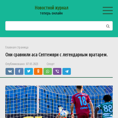
Перейти
Новостной журнал
к
теперь онлайн
контенту
Поиск:
Главная страница
Они
сравнили
аса
Септември
с
легендарным
вратарем
.
Опубликовано:
07.05.2023
Спорт