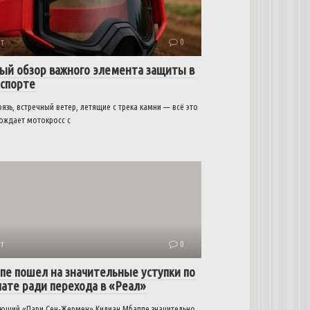
т
0
ый обзор важного элемента защиты в
спорте
рязь, встречный ветер, летящие с трека камни — всё это
ождает мотокросс с
т
0
пе пошел на значительные уступки по
лате ради перехода в «Реал»
ющий «Пари Сен-Жермен» Килиан Мбаппе значительно