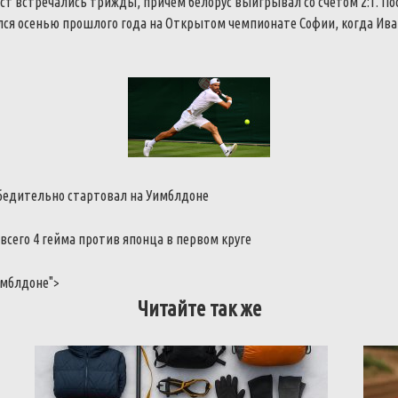
ст
встречались
трижды
,
причем
белорус
выигрывал
со
счетом
2
:
1
.
По
лся
осенью
прошлого
года
на
Открытом
чемпионате
Софии
,
когда
Ива
бедительно
стартовал
на
Уимблдоне
всего
4
гейма
против
японца
в
первом
круге
мблдоне
">
Читайте так же