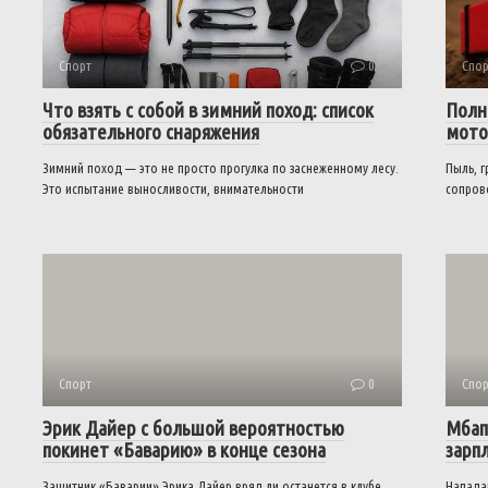
Спорт
0
Спор
Что взять с собой в зимний поход: список
Полн
обязательного снаряжения
мото
Зимний поход — это не просто прогулка по заснеженному лесу.
Пыль, г
Это испытание выносливости, внимательности
сопров
Спорт
0
Спор
Эрик Дайер с большой вероятностью
Мбап
покинет «Баварию» в конце сезона
зарп
Защитник «Баварии» Эрика Дайер вряд ли останется в клубе
Напада