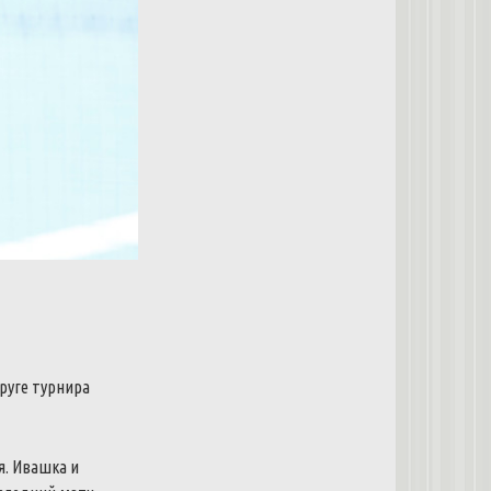
руге
турнира
я
.
Ивашка
и