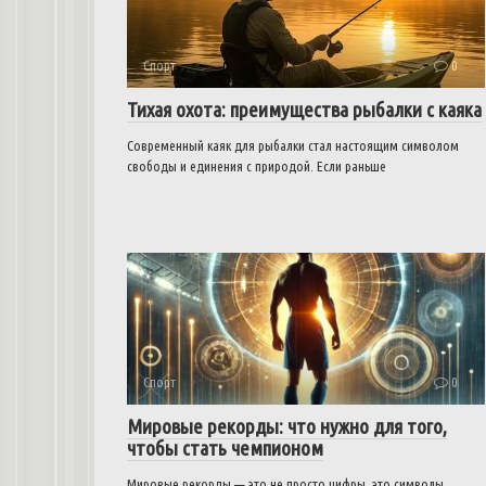
Спорт
0
Тихая охота: преимущества рыбалки с каяка
Современный каяк для рыбалки стал настоящим символом
свободы и единения с природой. Если раньше
Спорт
0
Мировые рекорды: что нужно для того,
чтобы стать чемпионом
Мировые рекорды — это не просто цифры, это символы