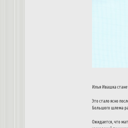
Илья
Ивашка
стане
Это
стало
ясно
посл
Большого
шлема
р
Ожидается
,
что
мат