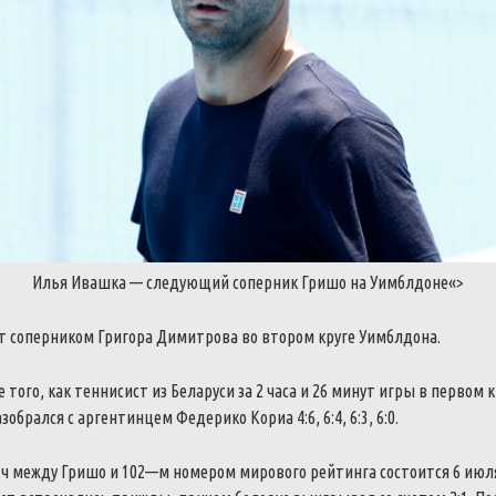
Илья
Ивашка
—
следующий
соперник
Гришо
на
Уимблдоне
«>
т
соперником
Григора
Димитрова
во
втором
круге
Уимблдона
.
е
того
,
как
теннисист
из
Беларуси
за
2
часа
и
26
минут
игры
в
первом
к
азобрался
с
аргентинцем
Федерико
Кориа
4
:
6
,
6
:
4
,
6
:
3
,
6
:
0
.
ч
между
Гришо
и
102
—
м
номером
мирового
рейтинга
состоится
6
июл