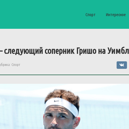
Спорт
Интересное
—
следующий
соперник
Гришо
на
Уимбл
убрика:
Спорт