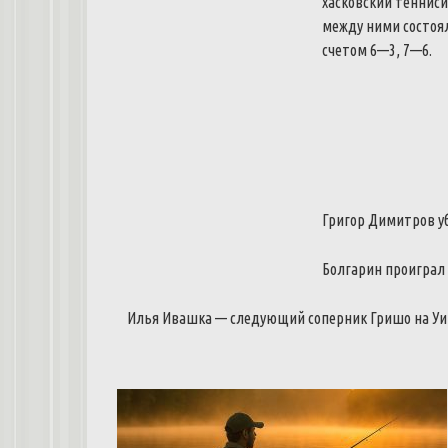
хасковский
тенниси
между
ними
состоя
счетом
6
—
3
,
7
—
6
.
Григор
Димитров
у
Болгарин
проиграл
Илья
Ивашка
—
следующий
соперник
Гришо
на
Уи