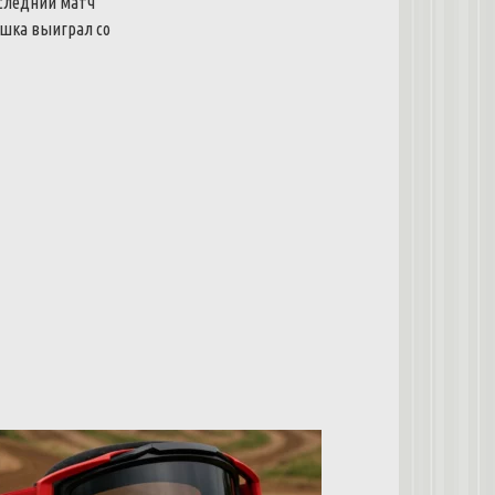
следний
матч
шка
выиграл
со