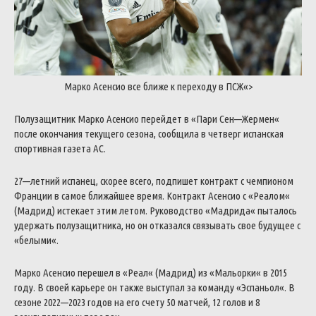
Марко
Асенсио
все
ближе
к
переходу
в
ПСЖ
«>
Полузащитник
Марко
Асенсио
перейдет
в
«
Пари
Сен
—
Жермен
«
после
окончания
текущего
сезона
,
сообщила
в
четверг
испанская
спортивная
газета
AC
.
27
—
летний
испанец
,
скорее
всего
,
подпишет
контракт
с
чемпионом
Франции
в
самое
ближайшее
время
.
Контракт
Асенсио
с
«
Реалом
«
(
Мадрид
)
истекает
этим
летом
.
Руководство
«
Мадрида
«
пыталось
удержать
полузащитника
,
но
он
отказался
связывать
свое
будущее
с
«
белыми
«
.
Марко
Асенсио
перешел
в
«
Реал
«
(
Мадрид
)
из
«
Мальорки
«
в
2015
году
.
В
своей
карьере
он
также
выступал
за
команду
«
Эспаньол
«
.
В
сезоне
2022
—
2023
годов
на
его
счету
50
матчей
,
12
голов
и
8