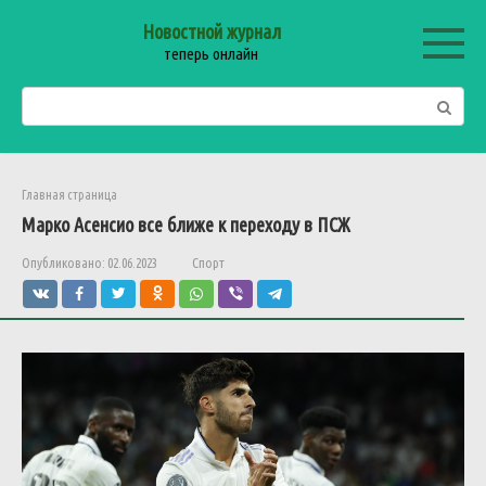
Перейти
Новостной журнал
к
теперь онлайн
контенту
Поиск:
Главная страница
Марко
Асенсио
все
ближе
к
переходу
в
ПСЖ
Опубликовано:
02.06.2023
Спорт