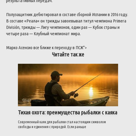
результативных
передач
.
Полузащитник
дебютировал
в
составе
сборной
Испании
в
2016
году
.
В
составе
«
Реала
«
он
трижды
завоевывал
титул
чемпиона
Primera
División
,
трижды
—
Лигу
чемпионов
,
один
раз
—
Кубок
страны
и
четыре
раза
—
Клубный
чемпионат
мира
.
Марко
Асенсио
все
ближе
к
переходу
в
ПСЖ
">
Читайте так же
Спорт
0
Тихая охота: преимущества рыбалки с каяка
Современный каяк для рыбалки стал настоящим символом
свободы и единения с природой. Если раньше