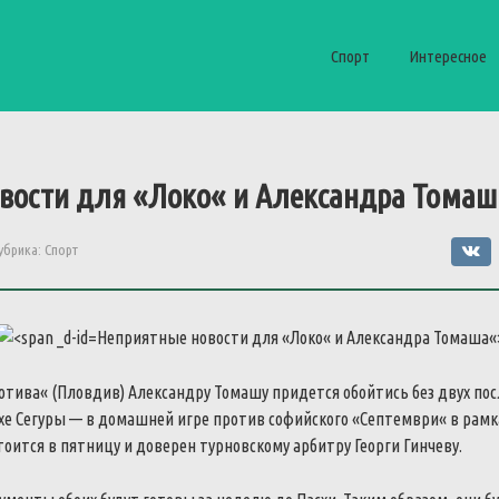
Спорт
Интересное
вости
для
«
Локо
«
и
Александра
Томаш
убрика:
Спорт
Неприятные
новости
для
«
Локо
«
и
Александра
Томаша
«
отива
«
(
Пловдив
)
Александру
Томашу
придется
обойтись
без
двух
пос
хе
Сегуры
—
в
домашней
игре
против
софийского
«
Септември
«
в
рамк
тоится
в
пятницу
и
доверен
турновскому
арбитру
Георги
Гинчеву
.