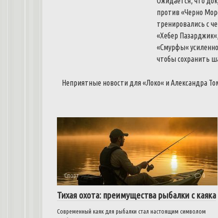
Ожидается
,
что
до
против
«
Черно
Мор
тренировались
с
че
«
Хебер
Пазарджик
«
«
Смурфы
«
усиленн
чтобы
сохранить
ш
Неприятные
новости
для
«
Локо
«
и
Александра
То
Спорт
0
Тихая охота: преимущества рыбалки с каяка
Современный каяк для рыбалки стал настоящим символом