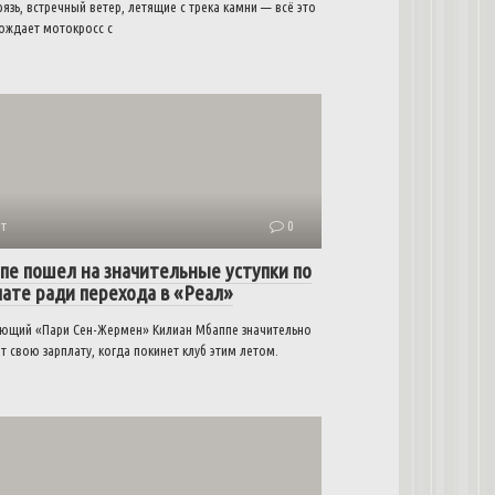
рязь, встречный ветер, летящие с трека камни — всё это
ождает мотокросс с
т
0
пе пошел на значительные уступки по
лате ради перехода в «Реал»
ющий «Пари Сен-Жермен» Килиан Мбаппе значительно
т свою зарплату, когда покинет клуб этим летом.