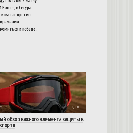
удут
готовы
к
матчу
И
Конте
,
и
Сегура
ом
матче
против
временем
тремиться
к
победе
,
т
0
ый обзор важного элемента защиты в
спорте