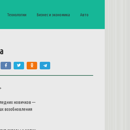
Технологии
Бизнес и экономика
Авто
а
>
ледних
новичков
—
ах
возобновления