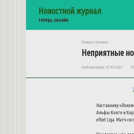
Перейти
Новостной журнал
к
контенту
теперь онлайн
Главная страница
Неприятные
но
Опубликовано:
05.04.2023
Р
Наставнику
«
Локом
Альфы
Конте
и
Хор
efbet
Liga
.
Матч
сос