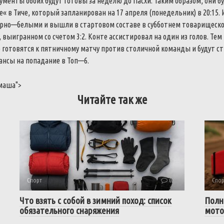
кументы
обоих
будут
готовы
за
неделю
до
Пасхи
.
Таким
образом
,
они
б
е
«
в
Тиче
,
который
запланирован
на
17
апреля
(
понедельник
)
в
20
:
15
.
рно
—
белыми
и
вышли
в
стартовом
составе
в
субботнем
товарищеск
,
выигранном
со
счетом
3
:
2
.
Конте
ассистировал
на
один
из
голов
.
Тем
о
готовятся
к
пятничному
матчу
против
столичной
команды
и
будут
с
ансы
на
попадание
в
Топ
—
6
.
маша
">
Читайте так же
Спорт
0
Спор
Что взять с собой в зимний поход: список
Полн
обязательного снаряжения
мото