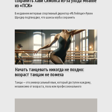
сохранить Хави Симонса из-за ухода Мбаппе
из «ПСЖ»
В недавнем интервью спортивный директор «РБ Лейпциг» Рувен
Шредер подтвердил, что шансы клуба сохранить
Спорт
0
Начать танцевать никогда не поздно:
возраст танцам не помеха
Танцы — это универсальный язык, который доступен каждому,
независимо от возраста, пола или профессионального