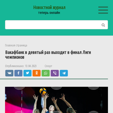
Перейти
Новостной журнал
к
теперь онлайн
контенту
Поиск:
Главная страница
Вакафбанк
в
девятый
раз
выходит
в
финал
Лиги
чемпионов
Опубликовано:
13.04.2023
Спорт