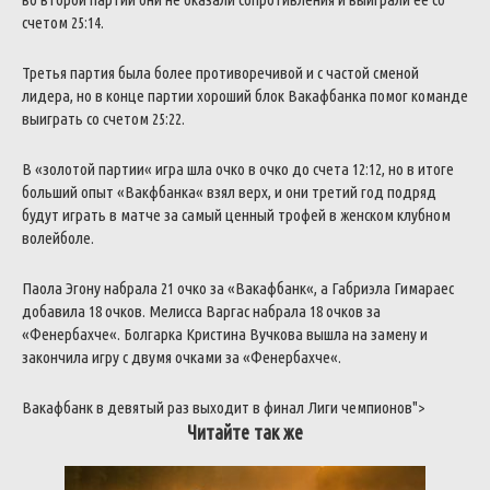
счетом
25
:
14
.
Третья
партия
была
более
противоречивой
и
с
частой
сменой
лидера
,
но
в
конце
партии
хороший
блок
Вакафбанка
помог
команде
выиграть
со
счетом
25
:
22
.
В
«
золотой
партии
«
игра
шла
очко
в
очко
до
счета
12
:
12
,
но
в
итоге
больший
опыт
«
Вакфбанка
«
взял
верх
,
и
они
третий
год
подряд
будут
играть
в
матче
за
самый
ценный
трофей
в
женском
клубном
волейболе
.
Паола
Эгону
набрала
21
очко
за
«
Вакафбанк
«
,
а
Габриэла
Гимараес
добавила
18
очков
.
Мелисса
Варгас
набрала
18
очков
за
«
Фенербахче
«
.
Болгарка
Кристина
Вучкова
вышла
на
замену
и
закончила
игру
с
двумя
очками
за
«
Фенербахче
«
.
Вакафбанк
в
девятый
раз
выходит
в
финал
Лиги
чемпионов
">
Читайте так же