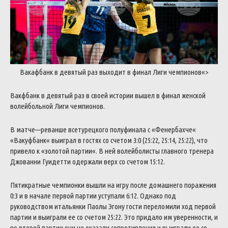
Вакафбанк
в
девятый
раз
выходит
в
финал
Лиги
чемпионов
«>
Вакфбанк
в
девятый
раз
в
своей
истории
вышел
в
финал
женской
волейбольной
Лиги
чемпионов
.
В
матче
—
реванше
всетурецкого
полуфинала
с
«
Фенербахче
«
«
Вакуфбанк
«
выиграл
в
гостях
со
счетом
3
:
0
(
25
:
22
,
25
:
14
,
25
:
22
)
,
что
привело
к
«
золотой
партии
«
.
В
ней
волейболисты
главного
тренера
Джованни
Гуидетти
одержали
верх
со
счетом
15
:
12
.
Пятикратные
чемпионки
вышли
на
игру
после
домашнего
поражения
0
:
3
и
в
начале
первой
партии
уступали
6
:
12
.
Однако
под
руководством
итальянки
Паолы
Эгону
гости
переломили
ход
первой
партии
и
выиграли
ее
со
счетом
25
:
22
.
Это
придало
им
уверенности
,
и
во
второй
партии
они
не
оказали
сопротивления
и
выиграли
ее
со