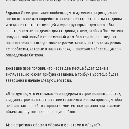
Здравко
Димитров
также
пообещал
,
что
администрация
сделает
все
возможное
для
скорейшего
завершения
строительства
стадиона
и
создания
соответствующей
инфраструктуры
вокруг
него
.
«
Вы
знаете
,
что
я
не
разделяю
два
стадиона
,
я
хочу
,
чтобы
«
Локомотив
«
получил
свой
новый
и
современный
дом
.
Это
точно
не
последняя
наша
встреча
,
вы
всегда
можете
рассчитывать
на
то
,
что
мы
решим
те
проблемы
,
которые
в
наших
силах
«
,
—
заверил
он
болельщиков
и
совладельца
Соткова
.
Костадин
Язов
пояснил
,
что
через
два
месяца
будет
сдана
в
эксплуатацию
южная
трибуна
стадиона
,
а
трибуна
Sportclub
будет
завершена
в
начале
следующего
года
.
«
Я
не
думаю
,
что
есть
какая
—
то
задержка
в
строительных
работах
,
стадион
строится
в
соответствии
с
графиком
,
и
наша
просьба
,
чтобы
не
было
замечаний
со
стороны
компетентных
органов
при
приемке
объекта
«
,
—
успокоил
болельщиков
Язов
.
Мэр
встретился
с
боссом
«
Локо
«
и
фанатами
в
«
Лауте
">