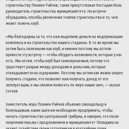
строительству
Пламен
Райчев
,
также
присутствовал
Костадин
Язов
,
руководитель
строительства
муниципалитета
.
На
встрече
обсуждались
способы
увеличения
темпов
строительства
и
то
,
чем
может
помочь
клуб
.
«
Мы
благодарны
за
то
,
что
нам
выделили
деньги
на
модернизацию
комплекса
и
на
строительство
нашего
стадиона
.
В
то
же
время
мы
хотим
быть
полезными
как
клуб
,
и
именно
поэтому
мы
хотели
провести
эту
встречу
—
чтобы
обсудить
возможности
,
которые
у
нас
есть
.
Мы
хотим
,
чтобы
клуб
был
самоокупаемым
,
потому
что
существует
разрыв
между
доходами
и
деньгами
,
которые
откладываются
на
содержание
.
Поэтому
мы
хотим
как
можно
скорее
получить
стадион
,
что
позволит
нам
получать
доход
от
его
эксплуатации
,
и
мы
сможем
помогать
по
мере
наших
сил
«
,
—
сказал
Сотков
.
Заместитель
мэра
Пламен
Райчев
объяснил
совладельцу
и
болельщикам
,
какие
шаги
им
необходимо
предпринять
,
чтобы
начать
строительство
центральной
трибуны
,
и
заверил
,
что
после
получения
письма
с
предложением
в
муниципалитет
Пловдива
он
окажет
содействие
своим
сотрудникам
в
кратчайшие
сроки
.