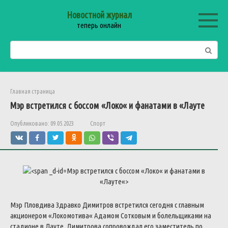
Перейти
Новостной журнал
к
теперь онлайн
контенту
Поиск:
Главная страница
Мэр
встретился
с
боссом
«
Локо
«
и
фанатами
в
«
Лауте
Опубликовано:
09.05.2023
Спорт
Мэр
встретился
с
боссом
«
Локо
«
и
фанатами
в
«
Лауте
«>
Мэр
Пловдива
Здравко
Димитров
встретился
сегодня
с
главным
акционером
«
Локомотива
«
Адамом
Сотковым
и
болельщиками
на
стадионе
в
Лауте
.
Димитрова
сопровождал
его
заместитель
по