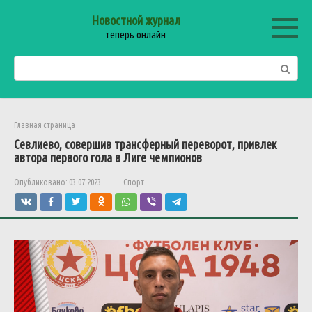
Перейти
Новостной журнал
к
теперь онлайн
контенту
Поиск:
Главная страница
Севлиево
,
совершив
трансферный
переворот
,
привлек
автора
первого
гола
в
Лиге
чемпионов
Опубликовано:
03.07.2023
Спорт