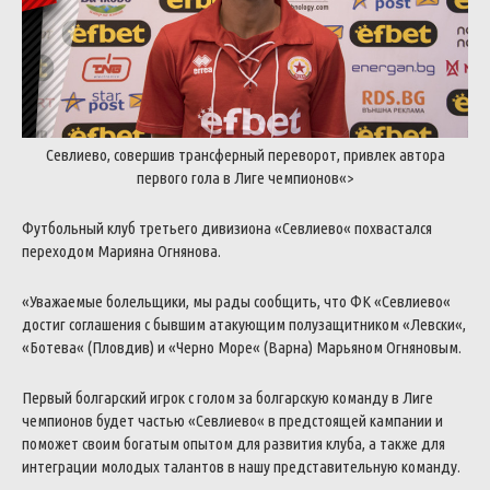
Севлиево
,
совершив
трансферный
переворот
,
привлек
автора
первого
гола
в
Лиге
чемпионов
«>
Футбольный
клуб
третьего
дивизиона
«
Севлиево
«
похвастался
переходом
Марияна
Огнянова
.
«
Уважаемые
болельщики
,
мы
рады
сообщить
,
что
ФК
«
Севлиево
«
достиг
соглашения
с
бывшим
атакующим
полузащитником
«
Левски
«
,
«
Ботева
«
(
Пловдив
)
и
«
Черно
Море
«
(
Варна
)
Марьяном
Огняновым
.
Первый
болгарский
игрок
с
голом
за
болгарскую
команду
в
Лиге
чемпионов
будет
частью
«
Севлиево
«
в
предстоящей
кампании
и
поможет
своим
богатым
опытом
для
развития
клуба
,
а
также
для
интеграции
молодых
талантов
в
нашу
представительную
команду
.