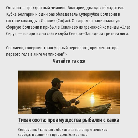
Огнянов
—
трехкратный
чемпион
Болгарии
,
дважды
обладатель
Кубка
Болгарии
и
один
раз
обладатель
Суперкубка
Болгарии
в
составе
команды
«
Левски
«
(
София
)
.
Он
играл
за
национальную
сборную
Болгарии
и
прибыл
в
Севлиево
из
греческой
команды
«
Элас
Сиру
«
,
—
говорится
на
сайте
клуба
Северо
—
Западной
третьей
лиги
.
Севлиево
,
совершив
трансферный
переворот
,
привлек
автора
первого
гола
в
Лиге
чемпионов
">
Читайте так же
Спорт
0
Тихая охота: преимущества рыбалки с каяка
Современный каяк для рыбалки стал настоящим символом
свободы и единения с природой. Если раньше