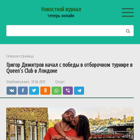
Перейти
Новостной журнал
к
теперь онлайн
контенту
Поиск:
Главная страница
Григор
Димитров
начал
с
победы
в
отборочном
турнире
в
Queen’s
Club
в
Лондоне
Опубликовано:
18.06.2023
Спорт