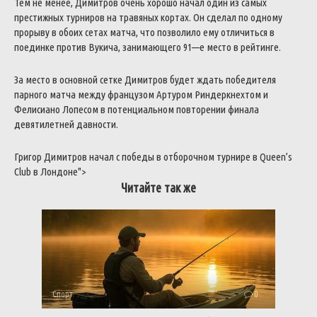
Тем
не
менее
,
Димитров
очень
хорошо
начал
один
из
самых
престижных
турниров
на
травяных
кортах
.
Он
сделал
по
одному
прорыву
в
обоих
сетах
матча
,
что
позволило
ему
отличиться
в
поединке
против
Вукича
,
занимающего
91
—
е
место
в
рейтинге
.
За
место
в
основной
сетке
Димитров
будет
ждать
победителя
парного
матча
между
французом
Артуром
Риндеркнехтом
и
Фелисиано
Лопесом
в
потенциальном
повторении
финала
девятилетней
давности
.
Григор
Димитров
начал
с
победы
в
отборочном
турнире
в
Queen’s
Club
в
Лондоне
">
Читайте так же
Спорт
0