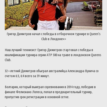
Григор
Димитров
начал
с
победы
в
отборочном
турнире
в
Queen’s
Club
в
Лондоне
«>
Наш
лучший
теннисист
Григор
Димитров
стартовал
с
победы
в
квалификации
турнира
серии
ATP
500
на
траве
в
лондонском
Queens
Club
.
32
—
летний
Димитров
обыграл
австралийца
Александра
Вукича
со
счетом
6
:
3
,
6
:
4
всего
за
59
минут
.
Болгарин
,
который
выиграл
соревнования
в
2014
году
,
победив
в
финале
Фелисиано
Лопеса
,
попал
в
предварительный
турнир
,
пропустив
срок
регистрации
в
основной
сетке
.