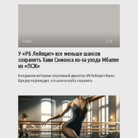
Спорт
0
У «РБ Лейпциг» все меньше шансов
сохранить Хави Симонса из-за ухода Мбаппе
из «ПСЖ»
В недавнем интервью спортивный директор «РБ Лейпциг» Рувен
Шредер подтвердил, что шансы клуба сохранить
Спорт
0