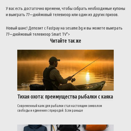
У
вас
есть
достаточно
времени
,
чтобы
собрать
необходимые
купоны
и
выиграть
77
—
дюймовый
телевизор
или
один
из
других
призов
.
Новый
шанс
!
Депозит
с
Fastpay
на
sesame
.
bg
и
вы
можете
выиграть
77
—
дюймовый
телевизор
Smart
TV
">
Читайте так же
Спорт
0
Тихая охота: преимущества рыбалки с каяка
Современный каяк для рыбалки стал настоящим символом
свободы и единения с природой. Если раньше