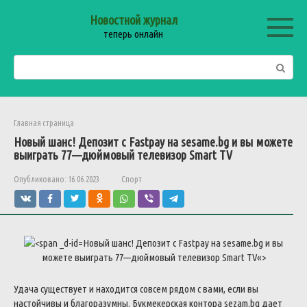
Перейти
Новостной журнал
к
теперь онлайн
контенту
Поиск:
Главная страница
Новый
шанс
!
Депозит
с
Fastpay
на
sesame
.
bg
и
вы
можете
выиграть
77
—
дюймовый
телевизор
Smart
TV
Опубликовано:
16.06.2023
Спорт
Новый
шанс
!
Депозит
с
Fastpay
на
sesame
.
bg
и
вы
можете
выиграть
77
—
дюймовый
телевизор
Smart
TV
«>
Удача
существует
и
находится
совсем
рядом
с
вами
,
если
вы
настойчивы
и
благоразумны
.
Букмекерская
контора
sezam
.
bg
дает