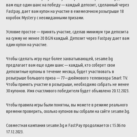
вам
еще
один
шанс
на
победу
—
каждый
депозит
,
сделанный
через
Fastpay
,
дает
вам
купон
на
участие
в
ежемесячном
розыгрыше
18
коробок
Mystery
с
неожиданными
призами
.
Условие
простое
—
принять
участие
,
сделав
минимум
три
депозита
на
сумму
не
менее
20
BGN
каждый
.
Депозит
через
Fastpay
дает
вам
один
купон
на
участие
.
Чтобы
сделать
игру
еще
более
захватывающей
,
sesame
.
bg
предлагает
вам
еще
один
шанс
—
каждый
,
кто
соберет
свои
депозитные
купоны
в
течение
месяца
,
будет
участвовать
в
розыгрыше
большого
приза
—
77
—
дюймового
телевизора
Smart
TV
.
Чтобы
принять
участие
в
розыгрыше
,
необходимо
собрать
не
менее
30
купонов
.
Имя
счастливого
победителя
будет
объявлено
20.12.2023
.
Чтобы
правила
игры
были
понятны
,
вы
можете
в
режиме
реального
времени
проверить
,
сколько
купонов
вы
собрали
на
сайте
sesame
.
bg
.
Совместная
кампания
sesame
.
bg
и
FastPay
продолжается
с
15.06
по
17.12.2023
.