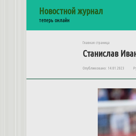
Перейти
Новостной журнал
к
контенту
теперь онлайн
Главная страница
Станислав Иван
Опубликовано:
14.01.2023
Р