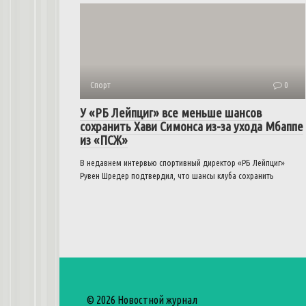
Спорт
0
У «РБ Лейпциг» все меньше шансов
сохранить Хави Симонса из-за ухода Мбаппе
из «ПСЖ»
В недавнем интервью спортивный директор «РБ Лейпциг»
Рувен Шредер подтвердил, что шансы клуба сохранить
© 2026 Новостной журнал