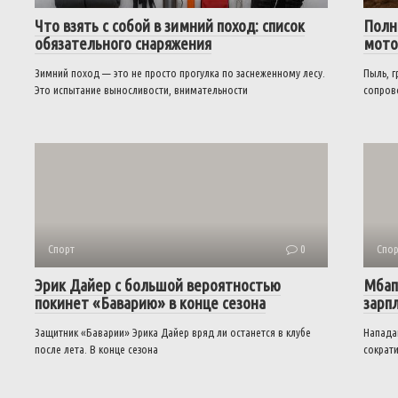
Что взять с собой в зимний поход: список
Полн
обязательного снаряжения
мото
Зимний поход — это не просто прогулка по заснеженному лесу.
Пыль, г
Это испытание выносливости, внимательности
сопров
Спорт
0
Спор
Эрик Дайер с большой вероятностью
Мбап
покинет «Баварию» в конце сезона
зарп
Защитник «Баварии» Эрика Дайер вряд ли останется в клубе
Напада
после лета. В конце сезона
сократи