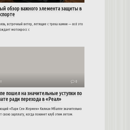
ый обзор важного элемента защиты в
спорте
рязь, встречный ветер, летящие с трека камни — всё это
ождает мотокросс с
т
0
пе пошел на значительные уступки по
лате ради перехода в «Реал»
ющий «Пари Сен-Жермен» Килиан Мбаппе значительно
т свою зарплату, когда покинет клуб этим летом.