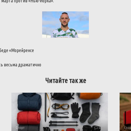
5 марта против «Нью-Йорка».
обеде «Морейренсе
сь весьма драматично
Читайте так же
Спорт
0
Спор