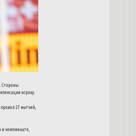
. Стороны
мпенсация игроку.
 провел 27 матчей,
ы в чемпионате,