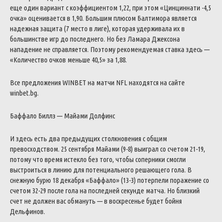
еще один вариант с коэффициентом 1,22, при этом «Цинциннати -4,5
очка» оценивается в 1,90. Большим плюсом Балтимора является
надежная защита (7 место в лиге), которая удерживала их в
большинстве игр до последнего. Но без Ламара Джексона
нападение не справляется. Поэтому рекомендуемая ставка здесь —
«Количество очков меньше 40,5» за 1,88.
Все предложения WINBET на матчи NFL находятся на сайте
winbet.bg.
Баффало Биллз — Майами Долфинс
И здесь есть два предыдущих столкновения с общим
превосходством. 25 сентября Майами (9-8) выиграл со счетом 21-19,
потому что время истекло без того, чтобы соперники смогли
выстроиться в линию для потенциального решающего гола. В
снежную бурю 18 декабря «Баффало» (13-3) потерпели поражение со
счетом 32-29 после гола на последней секунде матча. Но близкий
счет не должен вас обмануть — в воскресенье будет бойня
Дельфинов.