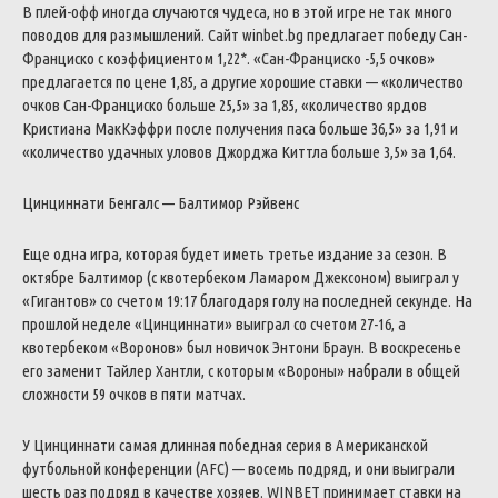
В плей-офф иногда случаются чудеса, но в этой игре не так много
поводов для размышлений. Сайт winbet.bg предлагает победу Сан-
Франциско с коэффициентом 1,22*. «Сан-Франциско -5,5 очков»
предлагается по цене 1,85, а другие хорошие ставки — «количество
очков Сан-Франциско больше 25,5» за 1,85, «количество ярдов
Кристиана МакКэффри после получения паса больше 36,5» за 1,91 и
«количество удачных уловов Джорджа Киттла больше 3,5» за 1,64.
Цинциннати Бенгалс — Балтимор Рэйвенс
Еще одна игра, которая будет иметь третье издание за сезон. В
октябре Балтимор (с квотербеком Ламаром Джексоном) выиграл у
«Гигантов» со счетом 19:17 благодаря голу на последней секунде. На
прошлой неделе «Цинциннати» выиграл со счетом 27-16, а
квотербеком «Воронов» был новичок Энтони Браун. В воскресенье
его заменит Тайлер Хантли, с которым «Вороны» набрали в общей
сложности 59 очков в пяти матчах.
У Цинциннати самая длинная победная серия в Американской
футбольной конференции (AFC) — восемь подряд, и они выиграли
шесть раз подряд в качестве хозяев. WINBET принимает ставки на