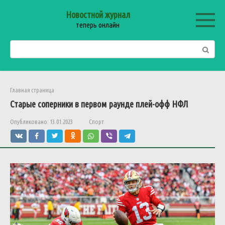
Перейти
Новостной журнал
к
теперь онлайн
контенту
Поиск:
Главная страница
Старые соперники в первом раунде плей-офф НФЛ
Опубликовано:
13.01.2023
Спорт