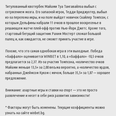
Титулованный квотербек Майами Туа Тангавайлоа выбыл с
сотрясением мозга. Его запасной игрок, Тедди Бриджуотер, выбыл
из-за перелома икры, и на поле выйдет новичок Скайлер Томпсон, с
которым Дельфины набрали 11 очков в прошлое воскресенье в
решающем матче плей-офф против Нью-Йорк Джетс. Кроме того,
стартовый бегущий защитник Рахим Мостерт сломал большой
палец и, как ожидается, не сможет принять участие в игре.
Похоже, что это самая однобокая игра в эти выходные. Победа
«Баффало» оценивается WINBET в 1,10, а «Баффало» -10,5 очков
предлагается за 2,37. Из-за участия Томпсона, «количество очков
Майами меньше 13,5» за 2,00 весьма вероятно, а «количество ярдов,
набранных Джеймсом Куком с мячом, больше 35,5» за 1,87 — хорошее
предложение.
Внимание: азартные игры и ставки на спорт — это не просто
развлечение и несет в себе риск развития зависимости!
* Факторы могут быть изменены. Текущие коэффициенты можно
узнать на сайте winbet.bg.