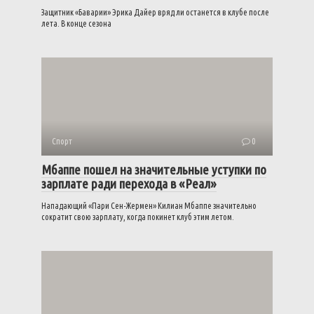
Защитник «Баварии» Эрика Дайер вряд ли останется в клубе после
лета. В конце сезона
Спорт
0
Мбаппе пошел на значительные уступки по
зарплате ради перехода в «Реал»
Нападающий «Пари Сен-Жермен» Килиан Мбаппе значительно
сократит свою зарплату, когда покинет клуб этим летом.