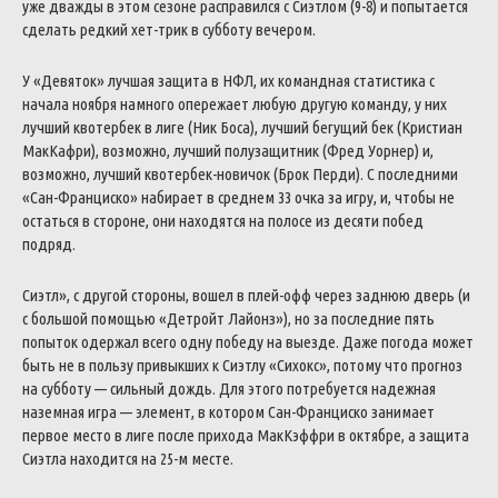
уже дважды в этом сезоне расправился с Сиэтлом (9-8) и попытается
сделать редкий хет-трик в субботу вечером.
У «Девяток» лучшая защита в НФЛ, их командная статистика с
начала ноября намного опережает любую другую команду, у них
лучший квотербек в лиге (Ник Боса), лучший бегущий бек (Кристиан
МакКафри), возможно, лучший полузащитник (Фред Уорнер) и,
возможно, лучший квотербек-новичок (Брок Перди). С последними
«Сан-Франциско» набирает в среднем 33 очка за игру, и, чтобы не
остаться в стороне, они находятся на полосе из десяти побед
подряд.
Сиэтл», с другой стороны, вошел в плей-офф через заднюю дверь (и
с большой помощью «Детройт Лайонз»), но за последние пять
попыток одержал всего одну победу на выезде. Даже погода может
быть не в пользу привыкших к Сиэтлу «Сихокс», потому что прогноз
на субботу — сильный дождь. Для этого потребуется надежная
наземная игра — элемент, в котором Сан-Франциско занимает
первое место в лиге после прихода МакКэффри в октябре, а защита
Сиэтла находится на 25-м месте.