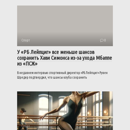
Спорт
0
У «РБ Лейпциг» все меньше шансов
сохранить Хави Симонса из-за ухода Мбаппе
из «ПСЖ»
В недавнем интервью спортивный директор «РБ Лейпциг» Рувен
Шредер подтвердил, что шансы клуба сохранить
Спорт
0