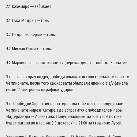
2:1 Каземиро — забивает
3:1 Лука Модрич — голы
3:2 Педро Гильерме — голы
4:2 Мислав Оршич — голы
4:2 Маркиньос — промахивается (перекладина) — победа Хорватии
Это была вторая подряд победа «шахматистов» с пенальти на этом
чемпионате, после того как хорваты обыграли Японию в 1/8 финала
после 11-метровых штрафных ударов.
Этой победой Хорватия гарантировала себе место в полуфинале
чемпионата мира в Катаре, где встретится с победителем пары
Нидерланды — Аргентина. Полуфинальный матч в этом потоке
будет сыгран во вторник (13 декабря), в 21:00 на стадионе Лусаил.
Хорватия: 1. Доминик Ливакович — 22. Йосип Юранович, 6. Деян