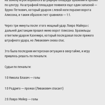
по центру. На штрафной площадке появился еще один запасной —
Бруно Петкович, который ударом с левой ноги поразил ворота
Алиссона, и таким образом счет сравнялся — 1:1.
Через три минуты после этого мощный удар Ловро Майера с
дальней дистанции прошел мимо ворот Алиссона. Бразильцы
ответили ударом Каземиро, который последовал после прямого
штрафного удара, но Ливакович снова спас.
Это была последняя интересная ситуация в овертайме, и игру
пришлось решать по пенальти.
Судьи по пенальти:
1:0 Никола Власич — голы
1:0 Родриго — промах (Ливакович спасает)
2:0 Ловро Мейер — голы