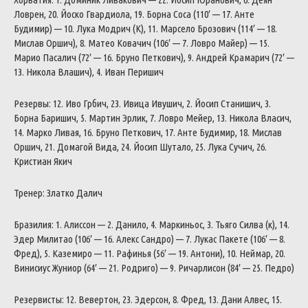
Ловрен, 20. Йоско Гвардиола, 19. Борна Соса (110′ — 17. Анте
Будимир) — 10. Лука Модрич (К), 11. Марсело Брозович (114′ — 18.
Мислав Оршич), 8. Матео Ковачич (106′ — 7. Ловро Майер) — 15.
Марио Пасалич (72′ — 16. Бруно Петкович), 9. Андрей Крамарич (72′ —
13. Никола Влашич), 4. Иван Перишич
Резервы: 12. Иво Грбич, 23. Ивица Ивушич, 2. Йосип Станишич, 3.
Борна Баришич, 5. Мартин Эрлик, 7. Ловро Мейер, 13. Никола Власич,
14. Марко Ливая, 16. Бруно Петкович, 17. Анте Будимир, 18. Мислав
Оршич, 21. Домагой Вида, 24. Йосип Шутало, 25. Лука Сучич, 26.
Кристиан Якич
Тренер: Златко Далич
Бразилия: 1. Алиссон — 2. Данило, 4. Маркиньос, 3. Тьяго Силва (к), 14.
Эдер Милитао (106′ — 16. Алекс Сандро) — 7. Лукас Пакете (106′ — 8.
Фред), 5. Каземиро — 11. Рафинья (56′ — 19. Антони), 10. Неймар, 20.
Винисиус Жуниор (64′ — 21. Родриго) — 9. Ричарлисон (84′ — 25. Педро)
Резервисты: 12. Вевертон, 23. Эдерсон, 8. Фред, 13. Дани Алвес, 15.