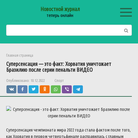
Перейти
Новостной журнал
к
теперь онлайн
контенту
Поиск:
Главная страница
Суперсенсация — это факт: Хорватия уничтожает
Бразилию после серии пенальти ВИДЕО
Опубликовано:
10.12.2022
Спорт
Суперсенсация чемпионата мира 2022 года стала фактом после того,
как Хорватия в первом четвертьфинале расправилась с главным