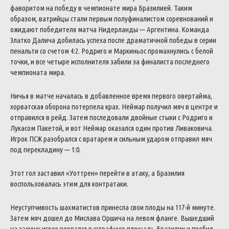
фаворитом на победу в чемпионате мира Бразилией. Таким
образом, ватрийцы стали первым полуфиналистом соревнований и
ожидают победителя матча Нидерланды — Аргентина. Команда
Златко Далича добилась успеха после драматичной победы в серии
пенальти со счетом 4:2. Родриго и Маркиньос промахнулись с белой
точки, и все четыре исполнителя забили за финалиста последнего
чемпионата мира.
Ничья в матче началась в добавленное время первого овертайма,
хорватская оборона потерпела крах. Неймар получил мяч в центре и
отправился в рейд. Затем последовали двойные стыки с Родриго и
Лукасом Пакетой, и вот Неймар оказался один против Ливаковича.
Игрок ПСЖ разобрался с вратарем и сильным ударом отправил мяч
под перекладину — 1:0.
Этот гол заставил «Уоттрен» перейти в атаку, а Бразилия
воспользовалась этим для контратаки.
Неуступчивость шахматистов принесла свои плоды на 117-й минуте.
Затем мяч дошел до Мислава Оршича на левом фланге. Вышедший
на замену игрок ворвался в штрафную площадь Бразилии и пробил