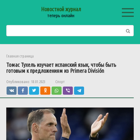
Перейти
Новостной журнал
к
теперь онлайн
контенту
Поиск:
Главная страница
Томас Тухель изучает испанский язык, чтобы быть
готовым к предложениям из Primera División
Опубликовано:
18.01.2023
Спорт