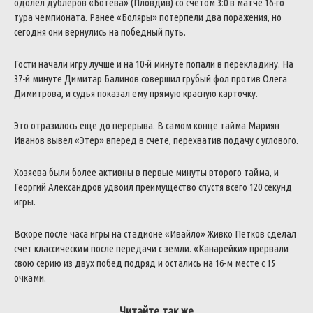
одолел дублеров «Ботева» (Пловдив) со счетом 3:0 в матче 16-го
тура чемпионата. Ранее «Боляры» потерпели два поражения, но
сегодня они вернулись на победный путь.
Гости начали игру лучше и на 10-й минуте попали в перекладину. На
37-й минуте Димитар Балинов совершил грубый фол против Олега
Димитрова, и судья показал ему прямую красную карточку.
Это отразилось еще до перерыва. В самом конце тайма Мариян
Иванов вывел «Этер» вперед в счете, перехватив подачу с углового.
Хозяева были более активны в первые минуты второго тайма, и
Георгий Александров удвоил преимущество спустя всего 120 секунд
игры.
Вскоре после часа игры на стадионе «Ивайло» Живко Петков сделал
счет классическим после передачи с земли. «Канарейки» прервали
свою серию из двух побед подряд и остались на 16-м месте с 15
очками.
Читайте так же