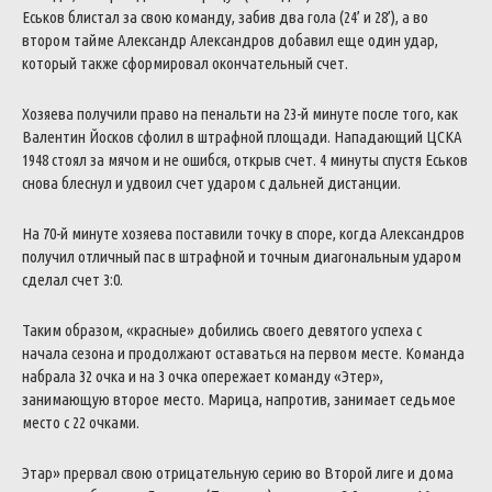
Еськов блистал за свою команду, забив два гола (24’ и 28’), а во
втором тайме Александр Александров добавил еще один удар,
который также сформировал окончательный счет.
Хозяева получили право на пенальти на 23-й минуте после того, как
Валентин Йосков сфолил в штрафной площади. Нападающий ЦСКА
1948 стоял за мячом и не ошибся, открыв счет. 4 минуты спустя Еськов
снова блеснул и удвоил счет ударом с дальней дистанции.
На 70-й минуте хозяева поставили точку в споре, когда Александров
получил отличный пас в штрафной и точным диагональным ударом
сделал счет 3:0.
Таким образом, «красные» добились своего девятого успеха с
начала сезона и продолжают оставаться на первом месте. Команда
набрала 32 очка и на 3 очка опережает команду «Этер»,
занимающую второе место. Марица, напротив, занимает седьмое
место с 22 очками.
Этар» прервал свою отрицательную серию во Второй лиге и дома