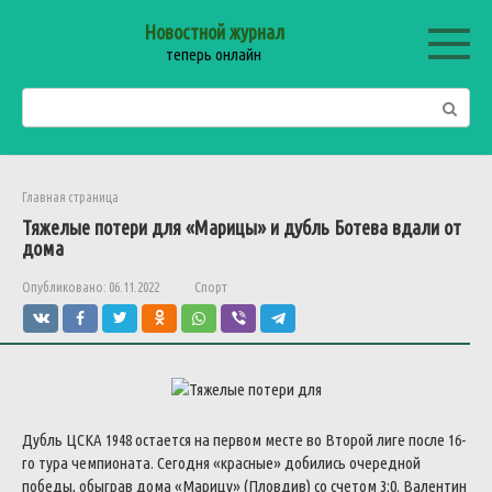
Перейти
Новостной журнал
к
теперь онлайн
контенту
Поиск:
Главная страница
Тяжелые потери для «Марицы» и дубль Ботева вдали от
дома
Опубликовано:
06.11.2022
Спорт
Дубль ЦСКА 1948 остается на первом месте во Второй лиге после 16-
го тура чемпионата. Сегодня «красные» добились очередной
победы, обыграв дома «Марицу» (Пловдив) со счетом 3:0. Валентин