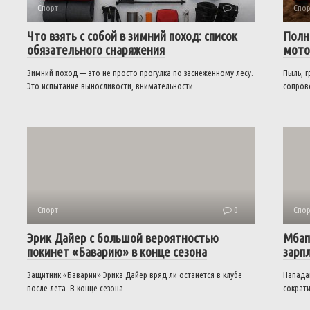
Спорт
0
Спор
Что взять с собой в зимний поход: список
Полн
обязательного снаряжения
мото
Зимний поход — это не просто прогулка по заснеженному лесу.
Пыль, г
Это испытание выносливости, внимательности
сопров
Спорт
0
Спор
Эрик Дайер с большой вероятностью
Мбап
покинет «Баварию» в конце сезона
зарп
Защитник «Баварии» Эрика Дайер вряд ли останется в клубе
Напада
после лета. В конце сезона
сократи