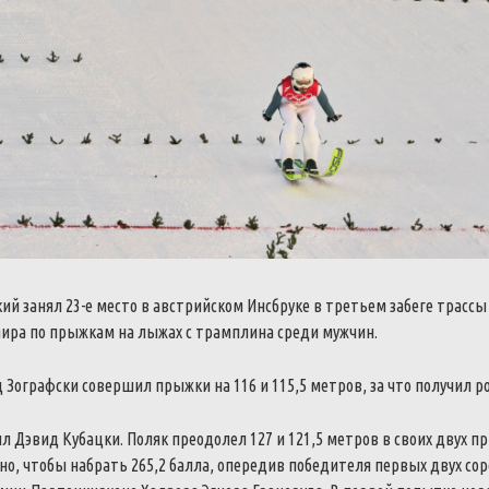
й занял 23-е место в австрийском Инсбруке в третьем забеге трасс
мира по прыжкам на лыжах с трамплина среди мужчин.
 Зографски совершил прыжки на 116 и 115,5 метров, за что получил ро
л Дэвид Кубацки. Поляк преодолел 127 и 121,5 метров в своих двух пр
но, чтобы набрать 265,2 балла, опередив победителя первых двух со