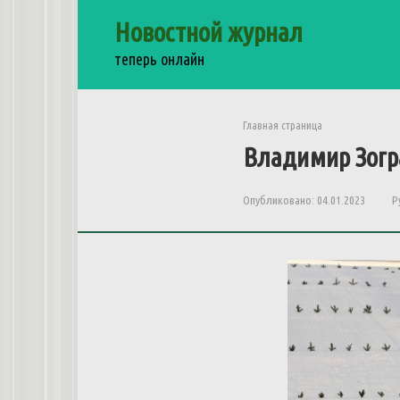
Перейти
Новостной журнал
к
контенту
теперь онлайн
Главная страница
Владимир Зогра
Опубликовано:
04.01.2023
Р