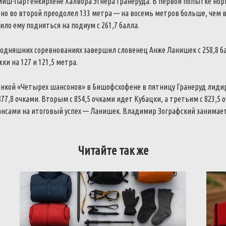
миш-Партенкирхене Халвора Эгнера Гранеруда. В первой попытке нор
 но во второй преодолел 133 метра — на восемь метров больше, чем 
ило ему подняться на подиум с 261,7 балла.
годняшних соревнованиях завершил словенец Анже Ланишек с 258,8 б
 на 127 и 121,5 метра.
онкой «Четырех шансонов» в Бишофсхофене в пятницу Гранеруд лидир
877,8 очками. Вторым с 854,5 очками идет Кубацки, а третьим с 823,5
сами на итоговый успех — Ланишек. Владимир Зографский занимает 2
Читайте так же