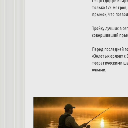
Оберстдорфе и Гар
только 123 метров,
прыжок, что позвол
Тройку лучших в се
совершивший прыжки
Перед последней г
«Золотых орлов» с 
теоретическими шан
очками.