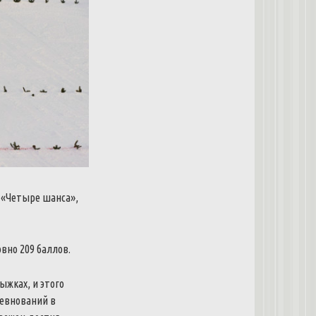
ы «Четыре шанса»,
вно 209 баллов.
ыжках, и этого
ревнований в