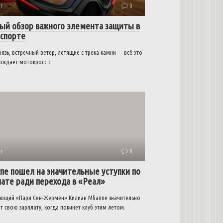
т
0
ый обзор важного элемента защиты в
спорте
рязь, встречный ветер, летящие с трека камни — всё это
ождает мотокросс с
т
0
пе пошел на значительные уступки по
лате ради перехода в «Реал»
ющий «Пари Сен-Жермен» Килиан Мбаппе значительно
т свою зарплату, когда покинет клуб этим летом.