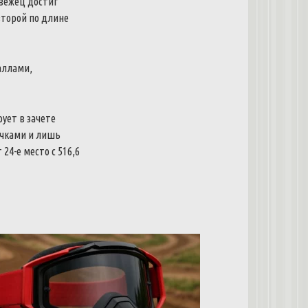
вежец достиг
второй по длине
аллами,
ует в зачете
 очками и лишь
4-е место с 516,6