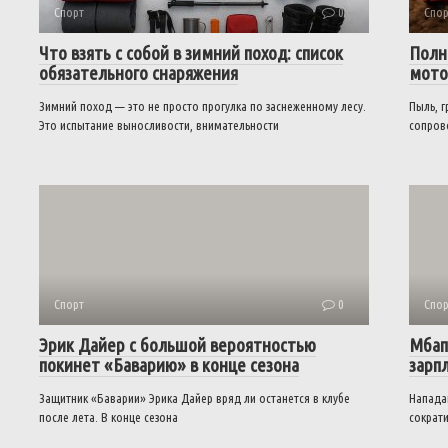
Спорт
0
Спор
Что взять с собой в зимний поход: список
Полн
обязательного снаряжения
мото
Зимний поход — это не просто прогулка по заснеженному лесу.
Пыль, г
Это испытание выносливости, внимательности
сопров
Спорт
0
Спор
Эрик Дайер с большой вероятностью
Мбап
покинет «Баварию» в конце сезона
зарп
Защитник «Баварии» Эрика Дайер вряд ли останется в клубе
Напада
после лета. В конце сезона
сократи