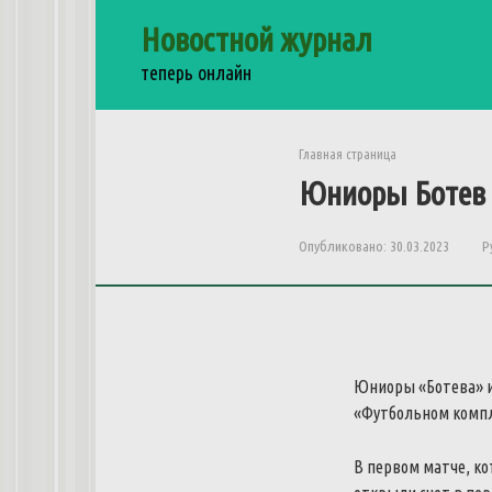
Перейти
Новостной журнал
к
контенту
теперь онлайн
Главная страница
Юниоры Ботев 
Опубликовано:
30.03.2023
Р
Юниоры «Ботева» и
«Футбольном компл
В первом матче, ко