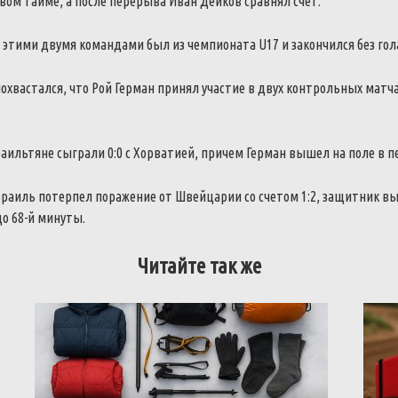
вом тайме, а после перерыва Иван Дейков сравнял счет.
этими двумя командами был из чемпионата U17 и закончился без гола
охвастался, что Рой Герман принял участие в двух контрольных мат
аильтяне сыграли 0:0 с Хорватией, причем Герман вышел на поле в п
раиль потерпел поражение от Швейцарии со счетом 1:2, защитник вы
до 68-й минуты.
Читайте так же