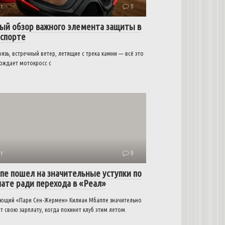
т
0
ый обзор важного элемента защиты в
спорте
рязь, встречный ветер, летящие с трека камни — всё это
ождает мотокросс с
т
0
пе пошел на значительные уступки по
лате ради перехода в «Реал»
ющий «Пари Сен-Жермен» Килиан Мбаппе значительно
т свою зарплату, когда покинет клуб этим летом.