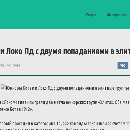
Спорт
Интересное
и Локо Пд с двумя попаданиями в эли
убрика:
Спорт
 «Локомотива» сыграли два матча юниорских групп «Элита».
Оба мат
ексе Ботев 1912».
торый проходил в категории U15, обе команды закончили со счетом 1: