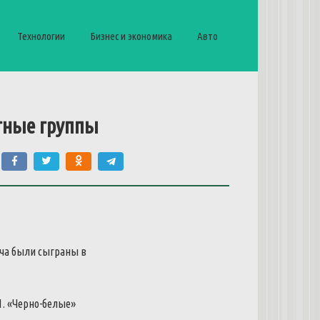
Технологии
Бизнес и экономика
Авто
тные группы
ча были сыграны в
1.
«Черно-белые»