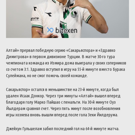
Алтай» прервал победную серию «Сакарьяспора» и «Здравко
Димитрова» в первом дивизионе Турции. В матче 30-го тура
чемпионата команда из Измира дома выиграла у своих соперников
со счетом 3:1.
Здравко вступил в игру на 55-й минуте вместо Бурака
Сулеймана, но не смог помочь своей команде.
Сакарьяспор» остался в меньшинстве на 23-й минуте, когда был
удален Исаак Донкор. Через три минуты «Алтай» вышел вперед
благодаря голу Марко Пайшао с пенальти. На 30-й минуте Оуз
Йылдерам сравнял счет.
Через пять минут после возобновления
игры хозяева вновь вышли вперед после гола Зеки Йилдерума.
Джейхун Гульшелам забил последний гол на 64-й минуте матча.