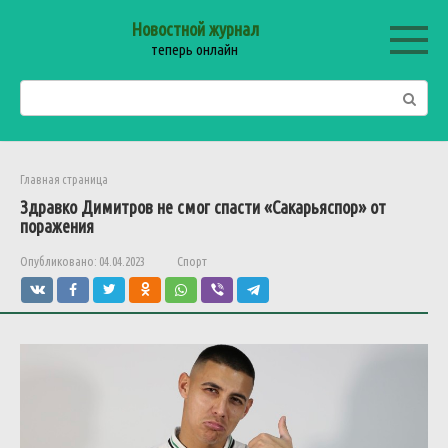
Перейти
Новостной журнал
к
теперь онлайн
контенту
Поиск:
Главная страница
Здравко Димитров не смог спасти «Сакарьяспор» от
поражения
Опубликовано:
04.04.2023
Спорт