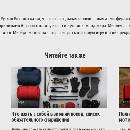
услан Ротань сказал, что он знает, какая великолепная атмосфера о
принимаем Англию как одну из пяти лучших команд мира. Мы мечтаем
авится.
Мы будем готовы завтра сыграть отличную игру в этой прекра
Читайте так же
Спорт
0
Спор
Что взять с собой в зимний поход: список
Полн
обязательного снаряжения
мото
Зимний поход — это не просто прогулка по заснеженному лесу.
Пыль, г