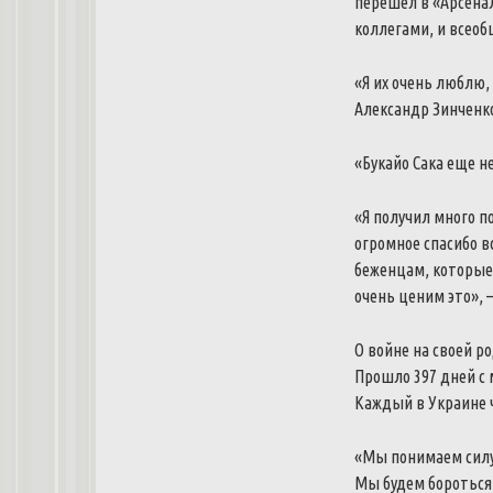
перешел в «Арсенал
коллегами, и всеоб
«Я их очень люблю, 
Александр Зинченко
«Букайо Сака еще не
«Я получил много п
огромное спасибо в
беженцам, которые 
очень ценим это», 
О войне на своей р
Прошло 397 дней с 
Каждый в Украине ч
«Мы понимаем силу 
Мы будем бороться 