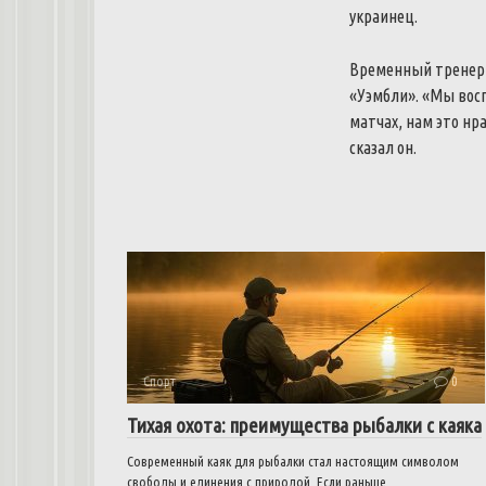
украинец.
Временный тренер Р
«Уэмбли». «Мы вос
матчах, нам это нр
сказал он.
Спорт
0
Тихая охота: преимущества рыбалки с каяка
Современный каяк для рыбалки стал настоящим символом
свободы и единения с природой. Если раньше