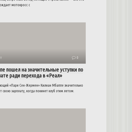
ождает мотокросс с
т
0
пе пошел на значительные уступки по
лате ради перехода в «Реал»
ющий «Пари Сен-Жермен» Килиан Мбаппе значительно
т свою зарплату, когда покинет клуб этим летом.