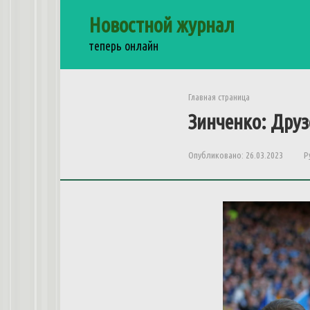
Перейти
Новостной журнал
к
контенту
теперь онлайн
Главная страница
Зинченко: Друз
Опубликовано:
26.03.2023
Р