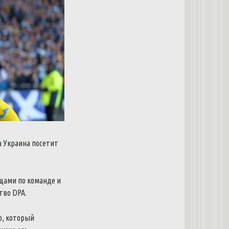
а Украина посетит
.
ищами по команде и
тво DPA.
о, который