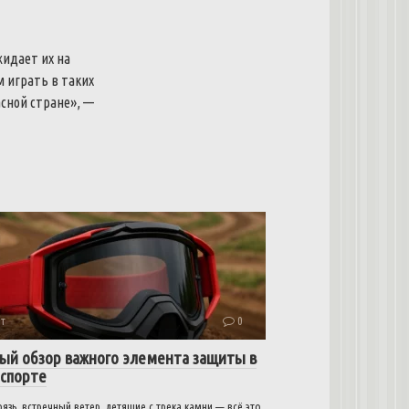
жидает их на
 играть в таких
сной стране», —
т
0
ый обзор важного элемента защиты в
спорте
рязь, встречный ветер, летящие с трека камни — всё это