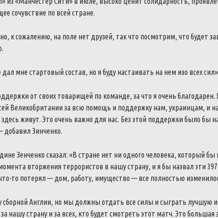
» из «Манчестер Сити» в июле, высоко ценит солидарность, проявле
щее сочувствие по всей стране.
но, к сожалению, на поле нет друзей, так что посмотрим, что будет за
.
 дал мне стартовый состав, но я буду настаивать на нем изо всех сил
оддержки от своих товарищей по команде, за что я очень благодарен. Я
сей Великобритании за всю помощь и поддержку нам, украинцам, и н
здесь живут. Это очень важно для нас. Без этой поддержки было бы н
— добавил Зинченко.
одине Зенченко сказал: «В стране нет ни одного человека, который бы 
момента вторжения террористов в нашу страну, и я бы назвал эти 39
то-то потерял — дом, работу, имущество — все полностью изменилось
сборной Англии, но мы должны отдать все силы и сыграть лучшую иг
за нашу страну и за всех, кто будет смотреть этот матч.
Это большая 