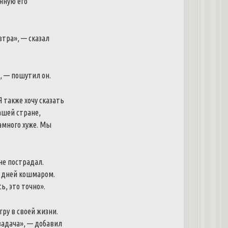
нную его
втра», — сказал
», — пошутил он.
 также хочу сказать
ашей стране,
амного хуже.
Мы
не пострадал.
7 дней кошмаром.
, это точно».
ру в своей жизни.
задача», — добавил