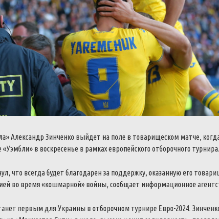
ла» Александр Зинченко выйдет на поле в товарищеском матче, когд
 «Уэмбли» в воскресенье в рамках европейского отборочного турнира
ул, что всегда будет благодарен за поддержку, оказанную его товар
ией во время «кошмарной» войны, сообщает информационное агентс
танет первым для Украины в отборочном турнире Евро-2024.
Зинченк