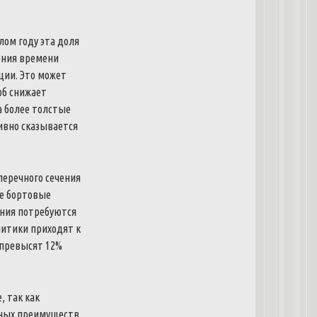
лом году эта доля
ения времени
ции. Это может
об снижает
а более толстые
тивно сказывается
перечного сечения
ые бортовые
ания потребуются
итики приходят к
 превысят 12%
, так как
вных преимуществ