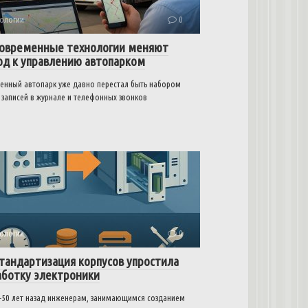
ологии
0
современные технологии меняют
од к управлению автопарком
енный автопарк уже давно перестал быть набором
 записей в журнале и телефонных звонков
ологии
0
стандартизация корпусов упростила
аботку электроники
–50 лет назад инженерам, занимающимся созданием