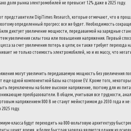
ако доля рынка электромобилей не превысит 12% даже в 2025 году.
т представители DigiTimes Research, которые отмечают, что в прош
поэтому определенный прогресс все же будет. Необходимость сокращ
биля диктует увеличение мощности, передаваемой на зарядные стан
утем увеличения силы тока или повышения напряжения. Первый спос
есса за счет увеличения потерь в цепи; он также требует перехода н
чивает не только стоимость электромобилей, но и их массу, что нега
ряжения могут увеличить передаваемую мощность без увеличения по
т еще одной компонентной базы на стороне EV. Кроме того, некотор
быть переключены на более высокое напряжение, поэтому для их пит
нижающие преобразователи. В общем, учитывая все трудности, анал
ортовым напряжением 800 В не станут мейнстримом до 2030 года и не
 2025 году.
иум-класса будут переходить на 800-вольтовую архитектуру быстрее
енты ценят время, и более быстрая зарядка является одним из осно