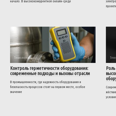
начало. В высококонкурентной онлайн-среде
электро
проект
Технологии
0
Техн
Контроль герметичности оборудования:
Роль
современные подходы и вызовы отрасли
высо
обор
В промышленности, где надежность оборудования и
безопасность процессов стоят на первом месте, особое
Соврем
значение
жёстки
услови