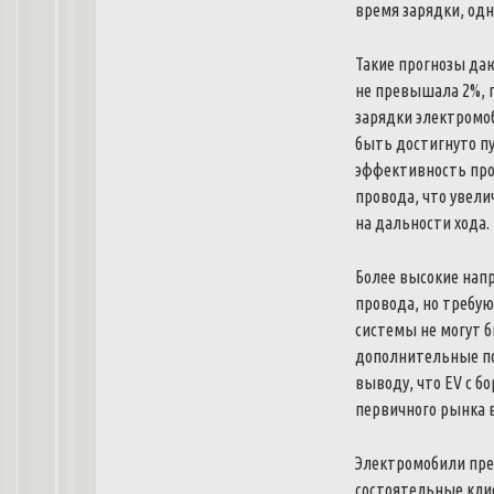
время зарядки, одн
Такие прогнозы даю
не превышала 2%, 
зарядки электромо
быть достигнуто п
эффективность проц
провода, что увели
на дальности хода.
Более высокие нап
провода, но требую
системы не могут 
дополнительные по
выводу, что EV с б
первичного рынка в
Электромобили прем
состоятельные кли