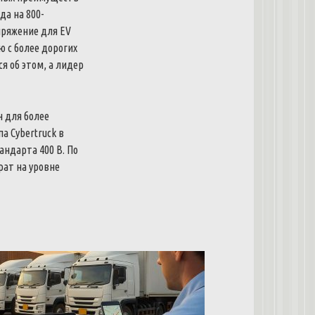
да на 800-
ряжение для EV
 с более дорогих
я об этом, а лидер
н для более
а Cybertruck в
ндарта 400 В. По
рат на уровне