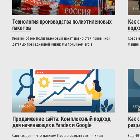
Технологии
0
Техн
Технология производства полиэтиленовых
Как 
пакетов
подх
Краткий обзор Полиэтиленовый пакет давно стал привычной
Соврем
деталью повседневной жизни: мы получаем его в
машин,
Технологии
0
Техн
Продвижение сайта: Комплексный подход
Как 
для начинающих в Yandex и Google
разр
Сайт создан — что дальше? Просто создать сайт — лишь
Ещё 40