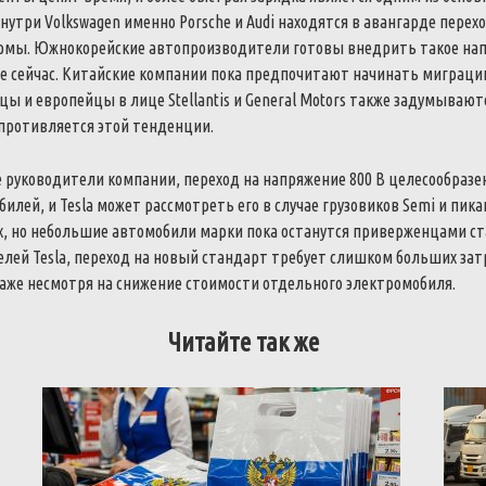
нутри Volkswagen именно Porsche и Audi находятся в авангарде перехо
мы. Южнокорейские автопроизводители готовы внедрить такое нап
е сейчас. Китайские компании пока предпочитают начинать миграцию
ы и европейцы в лице Stellantis и General Motors также задумываютс
опротивляется этой тенденции.
 руководители компании, переход на напряжение 800 В целесообразе
илей, и Tesla может рассмотреть его в случае грузовиков Semi и пикап
, но небольшие автомобили марки пока останутся приверженцами ста
лей Tesla, переход на новый стандарт требует слишком больших зат
аже несмотря на снижение стоимости отдельного электромобиля.
Читайте так же