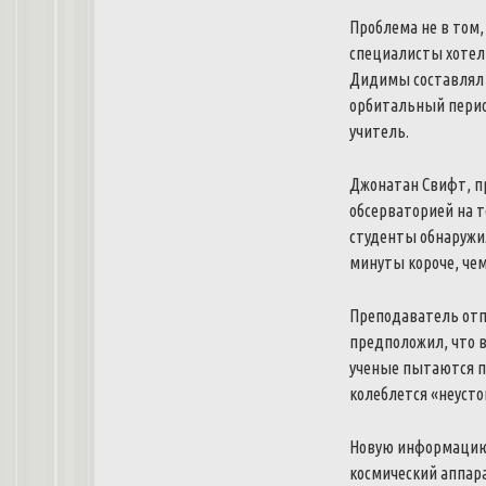
Проблема не в том,
специалисты хотел
Дидимы составлял 11
орбитальный период
учитель.
Джонатан Свифт, п
обсерваторией на т
студенты обнаружи
минуты короче, чем
Преподаватель отп
предположил, что 
ученые пытаются по
колеблется «неусто
Новую информацию 
космический аппар