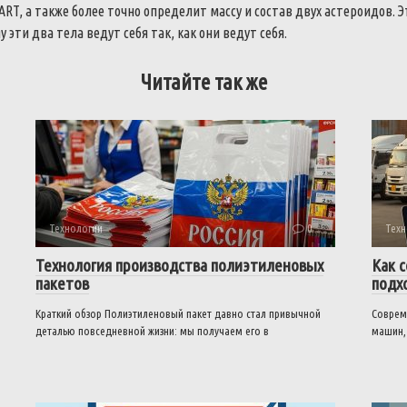
ART, а также более точно определит массу и состав двух астероидов. 
у эти два тела ведут себя так, как они ведут себя.
Читайте так же
Технологии
0
Техн
Технология производства полиэтиленовых
Как 
пакетов
подх
Краткий обзор Полиэтиленовый пакет давно стал привычной
Соврем
деталью повседневной жизни: мы получаем его в
машин,