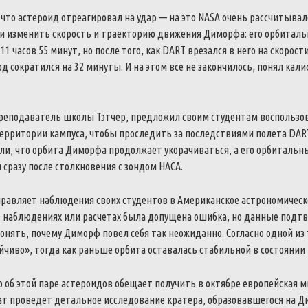
 что астероид отреагировал на удар — на это NASA очень рассчитыва
и изменить скорость и траекторию движения Диморфа: его орбиталь
 часов 55 минут, но после того, как DART врезался в него на скорости 
 сократился на 32 минуты. И на этом все не закончилось, понял кал
реподаватель школы Тэтчер, предложил своим студентам воспользо
ерритории кампуса, чтобы проследить за последствиями полета DART.
ли, что орбита Диморфа продолжает укорачиваться, а его орбитальн
 сразу после столкновения с зондом НАСА.
равляет наблюдения своих студентов в Американское астрономическ
в наблюдениях или расчетах была допущена ошибка, но данные подтв
нять, почему Диморф повел себя так неожиданно. Согласно одной из 
йчиво», тогда как раньше орбита оставалась стабильной в состоянии
об этой паре астероидов обещает получить в октябре европейская м
ат проведет детальное исследование кратера, образовавшегося на Д