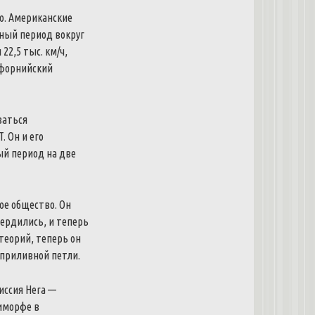
ло. Американские
ный период вокруг
22,5 тыс. км/ч,
ифорнийский
ваться
 Он и его
ый период на две
ое общество. Он
ердились, и теперь
теорий, теперь он
 приливной петли.
иссия Hera —
иморфе в