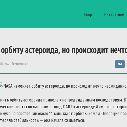
Спорт
Интересное
орбиту астероида, но происходит нечт
убрика:
Технологии
нить орбиту астероида привела к непредвиденным последствиям. В
ическое агентство направило зонд DART к астероиду Диморф, которы
имуса на расстоянии около 11 млн. км от орбиты Земли. Операция пр
теряла стабильность — она начала сжиматься.