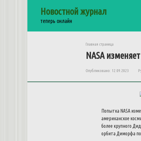
Перейти
Новостной журнал
к
контенту
теперь онлайн
Главная страница
NASA изменяет 
Опубликовано:
12.09.2023
Р
Попытка NASA изме
американское косм
более крупного Дид
орбита Диморфа по