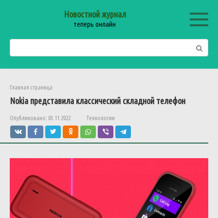
Перейти
Новостной журнал
к
теперь онлайн
контенту
Поиск:
Главная страница
Nokia представила классический складной телефон
Опубликовано:
03.11.2022
Технологии