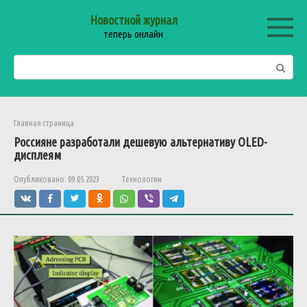
Перейти
Новостной журнал
к
теперь онлайн
контенту
Поиск:
Главная страница
Россияне разработали дешевую альтернативу OLED-
дисплеям
Опубликовано:
09.05.2023
Технологии