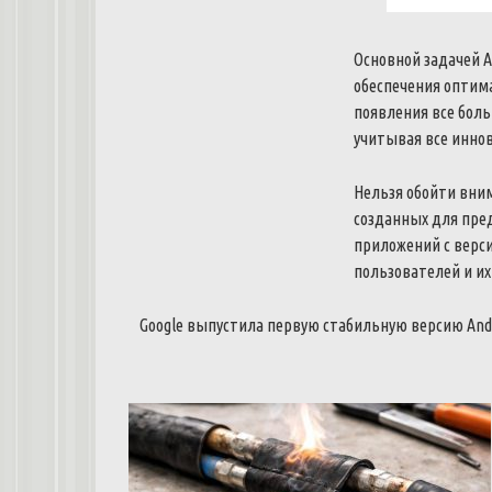
Основной
задачей
A
обеспечения
оптим
появления
все
боль
учитывая
все
инно
Нельзя
обойти
вни
созданных
для
пре
приложений
с
верс
пользователей
и
их
Google
выпустила
первую
стабильную
версию
And