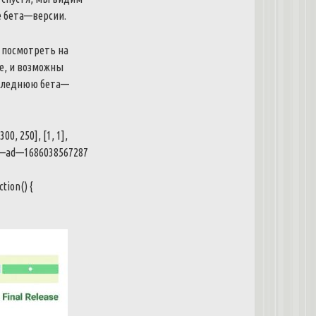
е
бета
—
версии
.
посмотреть
на
е
,
и
возможны
следнюю
бета
—
300
,
250
]
,
[
1
,
1
]
,
—
ad
—
1686038567287
ction
(
)
{