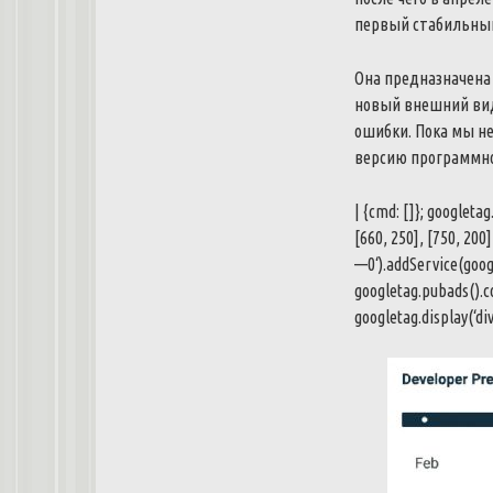
первый
стабильны
Она
предназначена
новый
внешний
ви
ошибки
.
Пока
мы
н
версию
программн
|
{
cmd
:
[
]
}
;
googletag
[
660
,
250
]
,
[
750
,
200
]
—
0
‘
)
.
addService
(
goog
googletag
.
pubads
(
)
.
c
googletag
.
display
(
‘
di