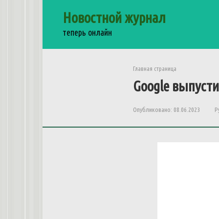
Перейти
Новостной журнал
к
контенту
теперь онлайн
Главная страница
Google
выпуст
Опубликовано:
08.06.2023
Р