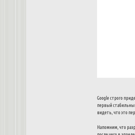
Google
строго
прид
первый
стабильны
видеть
,
что
это
пе
Напомним
,
что
раз
после
чего
в
апреле