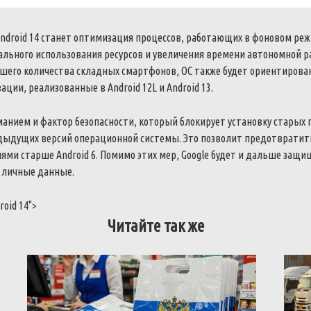
ndroid
14
станет
оптимизация
процессов
,
работающих
в
фоновом
реж
ального
использования
ресурсов
и
увеличения
времени
автономной
р
шего
количества
складных
смартфонов
,
ОС
также
будет
ориентирова
вации
,
реализованные
в
Android
12L
и
Android
13
.
манием
и
фактор
безопасности
,
который
блокирует
установку
старых
дыдущих
версий
операционной
системы
.
Это
позволит
предотвратит
иями
старше
Android
6
.
Помимо
этих
мер
,
Google
будет
и
дальше
защи
личные
данные
.
roid
14
">
Читайте так же