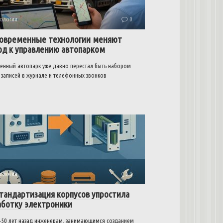
ологии
0
современные технологии меняют
од к управлению автопарком
енный автопарк уже давно перестал быть набором
 записей в журнале и телефонных звонков
ологии
0
стандартизация корпусов упростила
аботку электроники
–50 лет назад инженерам, занимающимся созданием