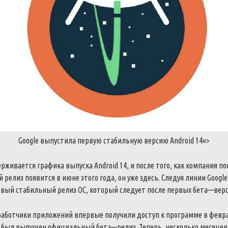
Google
выпустила
первую
стабильную
версию
Android
14
«>
ерживается
графика
выпуска
Android
14
,
и
после
того
,
как
компания
по
й
релиз
появится
в
июне
этого
года
,
он
уже
здесь
.
Следуя
линии
Google
рвый
стабильный
релиз
ОС
,
который
следует
после
первых
бета
—
вер
работчики
приложений
впервые
получили
доступ
к
программе
в
февр
был
выпущен
официальный
бета
—
релиз
.
Теперь
,
несколько
месяцев