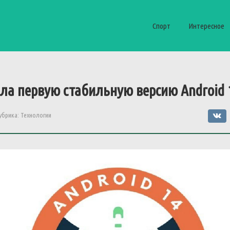
Спорт
Интересное
ила
первую
стабильную
версию
Android
убрика:
Технологии