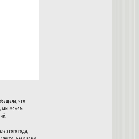
обещала
,
что
,
мы
можем
сий
.
але
этого
года
,
спустя
,
мы
видим