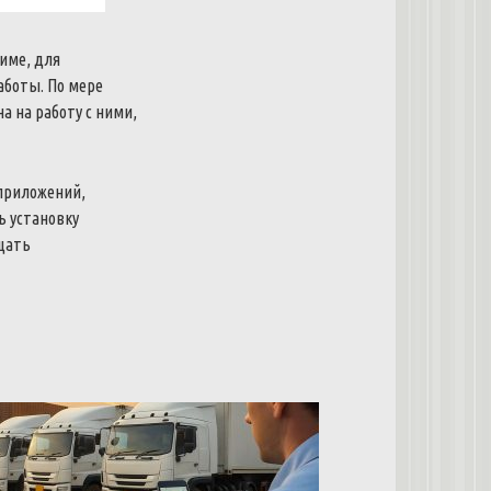
име
,
для
аботы
.
По
мере
на
на
работу
с
ними
,
приложений
,
ь
установку
щать