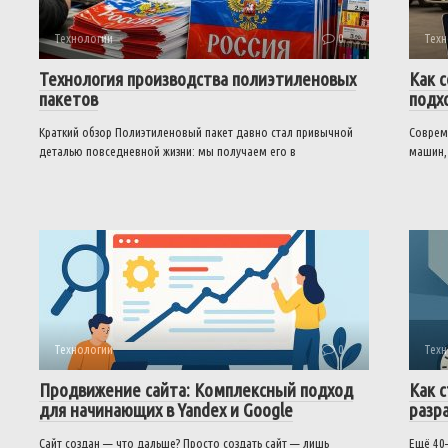
Технологии
0
Техн
Технология производства полиэтиленовых
Как 
пакетов
подх
Краткий обзор Полиэтиленовый пакет давно стал привычной
Соврем
деталью повседневной жизни: мы получаем его в
машин,
Технологии
0
Техн
Продвижение сайта: Комплексный подход
Как 
для начинающих в Yandex и Google
разр
Сайт создан — что дальше? Просто создать сайт — лишь
Ещё 40