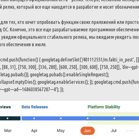
й
релиз
,
который
все
еще
находится
в
разработке
и
носит
обозначени
для
тех
,
кто
хочет
опробовать
функции
своих
приложений
или
просто
д
ОС
.
Конечно
,
это
все
еще
разрабатываемое
программное
обеспечени
е
увидим
официального
стабильного
релиза
,
мы
ожидаем
увидеть
по
ого
обеспечения
в
июле
.
.
cmd
.
push
(
function
(
)
{
googletag
.
defineSlot
(
‘
/
401112551
/
m
.
fakti_in_post
‘
,
[
[
,
[
88
,
31
]
,
[
750
,
300
]
,
[
336
,
280
]
,
[
600
,
250
]
,
[
300
,
600
]
,
[
750
,
250
]
]
,
‘
div
—
gpt
letag
.
pubads
(
)
)
;
googletag
.
pubads
(
)
.
enableSingleRequest
(
)
;
ollapseEmptyDivs
(
)
;
googletag
.
enableServices
(
)
;
}
)
;
googletag
.
cmd
.
push
(
fun
v
—
gpt
—
ad
—
1686038567287
—
0
‘
)
;
}
)
;