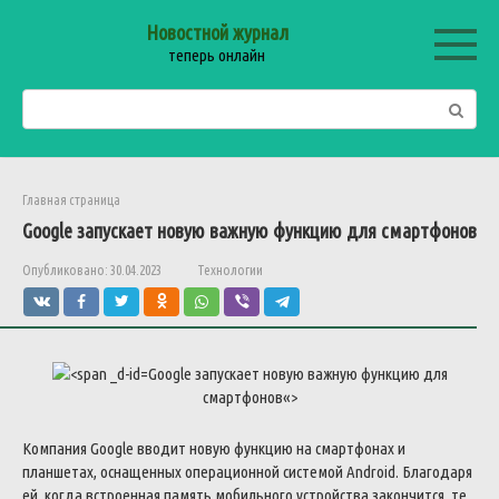
Перейти
Новостной журнал
к
теперь онлайн
контенту
Поиск:
Главная страница
Google
запускает
новую
важную
функцию
для
смартфонов
Опубликовано:
30.04.2023
Технологии
Google
запускает
новую
важную
функцию
для
смартфонов
«>
Компания
Google
вводит
новую
функцию
на
смартфонах
и
планшетах
,
оснащенных
операционной
системой
Android
.
Благодаря
ей
,
когда
встроенная
память
мобильного
устройства
закончится
,
те