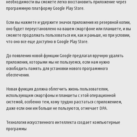
необходимости
вы
сможете
легко
восстановить
приложение
через
программную
платформу
Google
Play
Store
.
Если
вы
нажмете
и
удержите
значок
приложения
из
резервной
копии
,
оно
будет
переустановлено
на
вашем
смартфоне
или
планшете
,
и
вы
сможете
продолжать
пользоваться
им
,
как
и
раньше
,
но
при
условии
,
что
оно
все
еще
доступно
в
Google
Play
Store
.
До
появления
новой
функции
Google
предлагал
вручную
удалять
приложения
,
которыми
мы
не
пользуемся
,
если
нам
нужно
освободить
память
для
установки
нового
программного
обеспечения
.
Новая
функция
должна
облегчить
жизнь
пользователям
,
использующим
смартфоны
и
планшеты
с
этой
операционной
системой
,
особенно
тем
,
кому
трудно
расстаться
с
приложением
,
даже
если
они
им
больше
не
пользуются
,
отмечает
DPA
.
Технология
искусственного
интеллекта
создает
компьютерные
программы