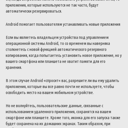
приложения
,
которые
используются
не
так
часто
,
будут
автоматически
резервироваться
.
Android
помогает
пользователям
устанавливать
новые
приложения
Если
вы
являетесь
владельцем
устройства
под
управлением
операционной
системы
Android
,
то
со
временем
вы
наверняка
столкнетесь
с
новой
функцией
автоматического
резервного
копирования
,
когда
попытаетесь
установить
новое
приложение
,
но
у
вашего
смартфона
или
планшета
не
хватит
памяти
для
его
хранения
.
В
этом
случае
Android
«
спросит
«
вас
,
разрешите
ли
вы
ему
удалить
приложения
,
которые
вы
все
равно
почти
не
используете
,
чтобы
освободить
место
на
вашем
мобильном
устройстве
.
Но
не
волнуйтесь
,
пользовательские
данные
,
связанные
с
использованием
удаленного
приложения
,
сохранятся
на
вашем
смартфоне
или
планшете
.
Кроме
того
,
иконка
для
его
запуска
также
будет
сохранена
на
их
домашних
экранах
.
Таким
образом
,
при