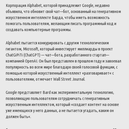
Корпорация
Alphabet
,
которой
принадлежит
Google
,
недавно
объявила
,
что
обновит
свой
чат
—
бот
,
основанный
на
генеративном
искусственном
интеллекте
Барда
,
чтобы
иметь
возможность
помогать
пользователям
,
желающим
писать
программный
код
и
создавать
компьютерные
программы
.
Alphabet
пытается
конкурировать
с
другим
технологическим
гигантом
,
Microsoft
,
который
инвестирует
миллиарды
в
проект
ChatGiPiTi
(
ChatGPT
)
—
чат
—
бота
,
разработанного
стартап
—
компанией
OpenAI
.
Он
был
представлен
в
прошлом
году
и
завоевал
популярность
во
всем
мире
благодаря
своей
голосовой
функции
,
с
помощью
которой
искусственный
интеллект
«
разговаривает
«
с
пользователями
,
отмечает
Wall
Street
Journal
.
Google
представляет
Bard
как
экспериментальную
технологию
,
позволяющую
пользователям
сотрудничать
с
генеративным
искусственным
интеллектом
,
который
«
создает
контент
на
основе
уже
имеющихся
у
него
данных
,
а
не
пытается
угадать
,
каким
он
должен
быть
«
.