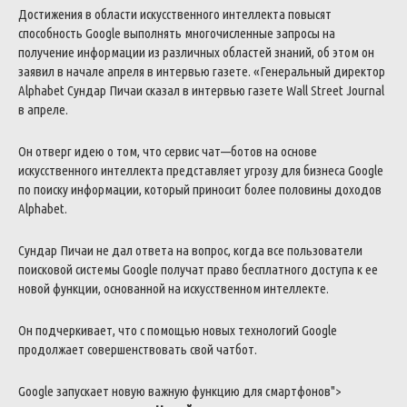
Достижения
в
области
искусственного
интеллекта
повысят
способность
Google
выполнять
многочисленные
запросы
на
получение
информации
из
различных
областей
знаний
,
об
этом
он
заявил
в
начале
апреля
в
интервью
газете
.
«
Генеральный
директор
Alphabet
Сундар
Пичаи
сказал
в
интервью
газете
Wall
Street
Journal
в
апреле
.
Он
отверг
идею
о
том
,
что
сервис
чат
—
ботов
на
основе
искусственного
интеллекта
представляет
угрозу
для
бизнеса
Google
по
поиску
информации
,
который
приносит
более
половины
доходов
Alphabet
.
Сундар
Пичаи
не
дал
ответа
на
вопрос
,
когда
все
пользователи
поисковой
системы
Google
получат
право
бесплатного
доступа
к
ее
новой
функции
,
основанной
на
искусственном
интеллекте
.
Он
подчеркивает
,
что
с
помощью
новых
технологий
Google
продолжает
совершенствовать
свой
чатбот
.
Google
запускает
новую
важную
функцию
для
смартфонов
">