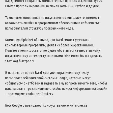
Бард
сможет
создавать
компьютерные
программы
,
используя
20
языков
программирования
,
включая
JAVA
,
C
+
+
,
Python
и
другие
.
Технология
,
основанная
на
искусственном
интеллекте
,
поможет
отлаживать
ошибки
в
программном
обеспечении
и
«
объяснять
«
пользователям
структуру
программного
кода
.
Компания
Alphabet
объявила
,
что
Bard
сможет
улучшать
компьютерные
программы
,
делая
их
более
эффективными
.
Пользователям
достаточно
будет
обратиться
к
генеративному
искусственному
интеллекту
со
словами
:
«
Не
могли
бы
вы
сделать
этот
код
быстрее
?
«
.
В
настоящее
время
Bard
доступен
ограниченному
числу
пользователей
поисковой
системы
Google
,
которые
могут
«
общаться
«
с
чатботом
и
задавать
ему
вопросы
вместо
того
,
чтобы
использовать
традиционные
способы
поиска
информации
на
онлайн
—
платформе
,
сообщает
Reuters
.
Босс
Google
о
возможностях
искусственного
интеллекта