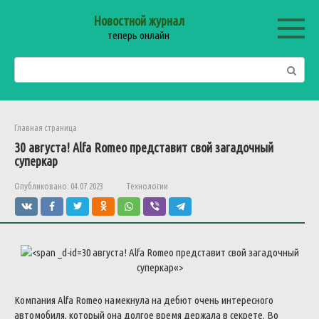
Перейти
Новостной журнал
к
теперь онлайн
контенту
Поиск:
Главная страница
30
августа
!
Alfa
Romeo
представит
свой
загадочный
суперкар
Опубликовано:
04.07.2023
Технологии
30
августа
!
Alfa
Romeo
представит
свой
загадочный
суперкар
«>
Компания
Alfa
Romeo
намекнула
на
дебют
очень
интересного
автомобиля
,
который
она
долгое
время
держала
в
секрете
.
Во