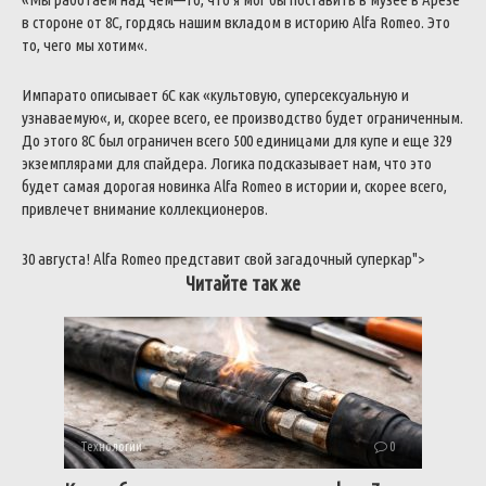
в
стороне
от
8C
,
гордясь
нашим
вкладом
в
историю
Alfa
Romeo
.
Это
то
,
чего
мы
хотим
«
.
Импарато
описывает
6C
как
«
культовую
,
суперсексуальную
и
узнаваемую
«
,
и
,
скорее
всего
,
ее
производство
будет
ограниченным
.
До
этого
8C
был
ограничен
всего
500
единицами
для
купе
и
еще
329
экземплярами
для
спайдера
.
Логика
подсказывает
нам
,
что
это
будет
самая
дорогая
новинка
Alfa
Romeo
в
истории
и
,
скорее
всего
,
привлечет
внимание
коллекционеров
.
30
августа
!
Alfa
Romeo
представит
свой
загадочный
суперкар
">
Читайте так же
Технологии
0