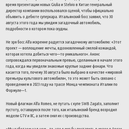
время
презентации
новых
Giulia
и
Stelvio
в
Китае
генеральный
директор
компании
воспользовался
сценой
,
чтобы
официально
объявить
о
дебюте
суперкара
.
Итальянский
босс
заявил
,
что
30
августа
этого
года
мы
увидим
загадочный
автомобиль
,
подробности
о
котором
пока
скудны
.
Не
зря
босс
Alfa
искренне
радуется
загадочному
автомобилю
:
«
Этот
проект
—
воплощение
мечты
,
вдохновленный
смелой
командой
,
которая
хотела
добиться
чего
—
то
уникального
«
.
Анонс
сопровождался
первоначальным
превью
,
сделанным
в
начале
этого
года
,
когда
мы
увидели
знакомые
круглые
задние
фонари
.
Что
касается
того
,
почему
30
августа
было
выбрано
в
качестве
«
мировой
премьеры
культового
автомобиля
«
,
то
это
может
быть
связано
с
проведением
в
2023
году
на
трассе
Монца
чемпионата
Италии
по
Формуле
—
1
.
Новый
флагман
Alfa
Romeo
,
не
путать
с
купе
SWB
Zagato
,
заполнит
пустоту
,
оставшуюся
после
того
,
как
итальянский
бренд
возродил
модели
GTV
и
8C
,
а
затем
снял
их
с
производства
.
«
Мы
работаем
над
чем
—
то
,
что
я
мог
бы
поставить
в
музее
в
Арезе