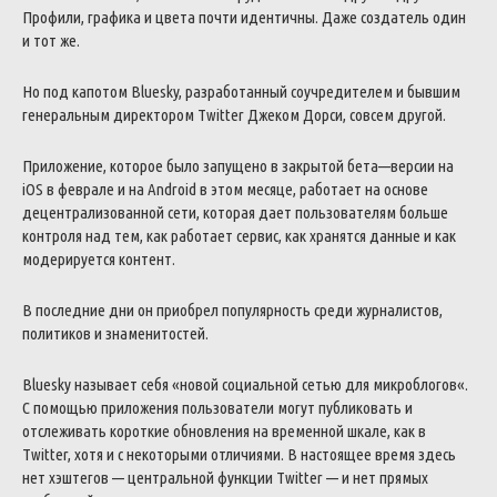
Профили
,
графика
и
цвета
почти
идентичны
.
Даже
создатель
один
и
тот
же
.
Но
под
капотом
Bluesky
,
разработанный
соучредителем
и
бывшим
генеральным
директором
Twitter
Джеком
Дорси
,
совсем
другой
.
Приложение
,
которое
было
запущено
в
закрытой
бета
—
версии
на
iOS
в
феврале
и
на
Android
в
этом
месяце
,
работает
на
основе
децентрализованной
сети
,
которая
дает
пользователям
больше
контроля
над
тем
,
как
работает
сервис
,
как
хранятся
данные
и
как
модерируется
контент
.
В
последние
дни
он
приобрел
популярность
среди
журналистов
,
политиков
и
знаменитостей
.
Bluesky
называет
себя
«
новой
социальной
сетью
для
микроблогов
«
.
С
помощью
приложения
пользователи
могут
публиковать
и
отслеживать
короткие
обновления
на
временной
шкале
,
как
в
Twitter
,
хотя
и
с
некоторыми
отличиями
.
В
настоящее
время
здесь
нет
хэштегов
—
центральной
функции
Twitter
—
и
нет
прямых