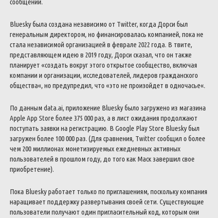
сообщений
.
Bluesky
была
создана
независимо
от
Twitter
,
когда
Дорси
был
генеральным
директором
,
но
финансировалась
компанией
,
пока
не
стала
независимой
организацией
в
феврале
2022
года
.
В
твите
,
представляющем
идею
в
2019
году
,
Дорси
сказал
,
что
он
также
планирует
«
создать
вокруг
этого
открытое
сообщество
,
включая
компании
и
организации
,
исследователей
,
лидеров
гражданского
общества
«
,
но
предупредил
,
что
«
это
не
произойдет
в
одночасье
«
.
По
данным
data
.
ai
,
приложение
Bluesky
было
загружено
из
магазина
Apple
App
Store
более
375
000
раз
,
а
в
лист
ожидания
продолжают
поступать
заявки
на
регистрацию
.
В
Google
Play
Store
Bluesky
был
загружен
более
100
000
раз
.
(
Для
сравнения
,
Twitter
сообщил
о
более
чем
200
миллионах
монетизируемых
ежедневных
активных
пользователей
в
прошлом
году
,
до
того
как
Маск
завершил
свое
приобретение
)
.
Пока
Bluesky
работает
только
по
приглашениям
,
поскольку
компания
наращивает
поддержку
развертывания
своей
сети
.
Существующие
пользователи
получают
один
пригласительный
код
,
которым
они