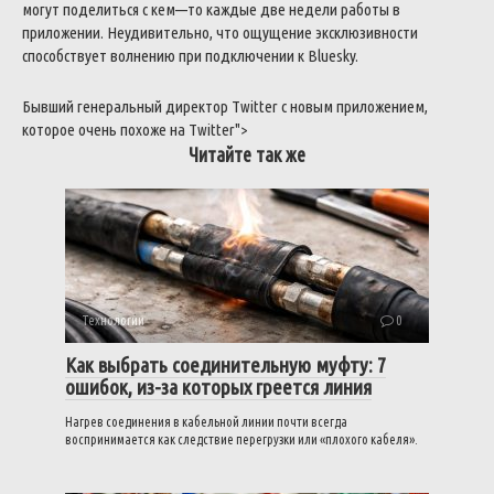
могут
поделиться
с
кем
—
то
каждые
две
недели
работы
в
приложении
.
Неудивительно
,
что
ощущение
эксклюзивности
способствует
волнению
при
подключении
к
Bluesky
.
Бывший
генеральный
директор
Twitter
с
новым
приложением
,
которое
очень
похоже
на
Twitter
">
Читайте так же
Технологии
0
Как выбрать соединительную муфту: 7
ошибок, из-за которых греется линия
Нагрев соединения в кабельной линии почти всегда
воспринимается как следствие перегрузки или «плохого кабеля».