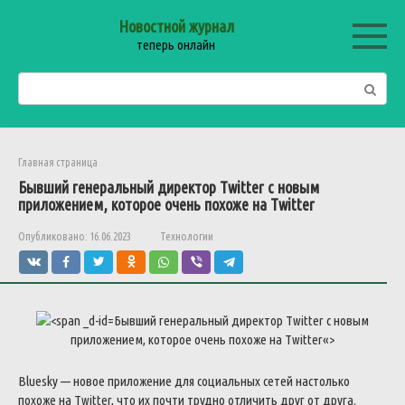
Перейти
Новостной журнал
к
теперь онлайн
контенту
Поиск:
Главная страница
Бывший
генеральный
директор
Twitter
с
новым
приложением
,
которое
очень
похоже
на
Twitter
Опубликовано:
16.06.2023
Технологии
Бывший
генеральный
директор
Twitter
с
новым
приложением
,
которое
очень
похоже
на
Twitter
«>
Bluesky
—
новое
приложение
для
социальных
сетей
настолько
похоже
на
Twitter
,
что
их
почти
трудно
отличить
друг
от
друга
.