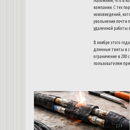
Напомним, что в ко
компании. С тех по
нововведений, кото
увольнения почти 
удаленной работы 
В ноябре этого год
длинные твиты в с
ограничение в 280 
пользователям при
Технологии
0