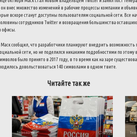
нце октября Маск стал новым владельцем Twitter и занял пост генер
р он внес множество изменений в рабочие процессы компании и объяв
рые вскоре станут доступны пользователям социальной сети. Все на
половины сотрудников Twitter и возвращения большинства оставшихс
в офисы.
а Маск сообщил, что разработчики планируют внедрить возможность 
оциальной сети, но не поделился никакими подробностями по этому 
символов было принято в 2017 году, в то время как на заре существова
ходилось довольствоваться 140 символами в одном твите.
Читайте так же
Технологии
0
Техн