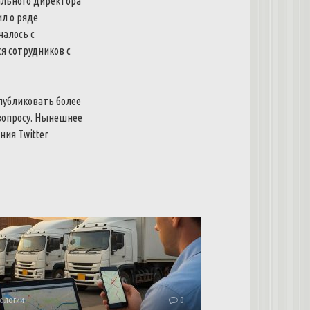
ального директора
ил о ряде
чалось с
я сотрудников с
публиковать более
вопросу. Нынешнее
ния Twitter
ологии
0