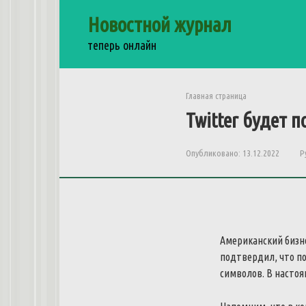
Перейти
Новостной журнал
к
контенту
теперь онлайн
Главная страница
Twitter будет 
Опубликовано:
13.12.2022
Р
Американский бизне
подтвердил, что по
символов. В настоя