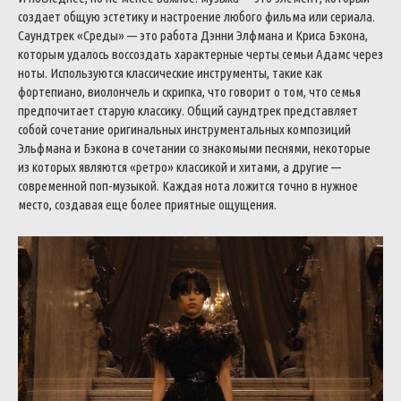
создает общую эстетику и настроение любого фильма или сериала.
Саундтрек «Среды» — это работа Дэнни Элфмана и Криса Бэкона,
которым удалось воссоздать характерные черты семьи Адамс через
ноты. Используются классические инструменты, такие как
фортепиано, виолончель и скрипка, что говорит о том, что семья
предпочитает старую классику. Общий саундтрек представляет
собой сочетание оригинальных инструментальных композиций
Эльфмана и Бэкона в сочетании со знакомыми песнями, некоторые
из которых являются «ретро» классикой и хитами, а другие —
современной поп-музыкой. Каждая нота ложится точно в нужное
место, создавая еще более приятные ощущения.