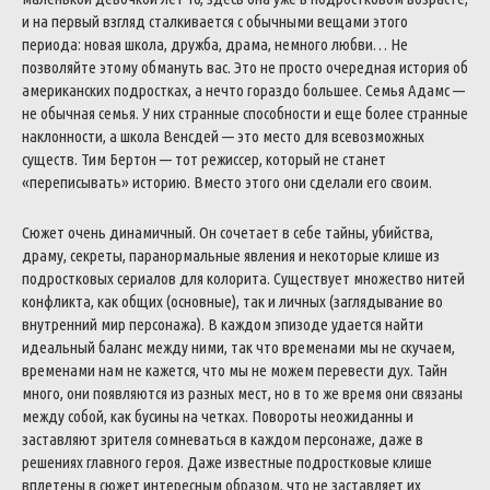
и на первый взгляд сталкивается с обычными вещами этого
периода: новая школа, дружба, драма, немного любви… Не
позволяйте этому обмануть вас. Это не просто очередная история об
американских подростках, а нечто гораздо большее. Семья Адамс —
не обычная семья. У них странные способности и еще более странные
наклонности, а школа Венсдей — это место для всевозможных
существ. Тим Бертон — тот режиссер, который не станет
«переписывать» историю. Вместо этого они сделали его своим.
Сюжет очень динамичный. Он сочетает в себе тайны, убийства,
драму, секреты, паранормальные явления и некоторые клише из
подростковых сериалов для колорита. Существует множество нитей
конфликта, как общих (основные), так и личных (заглядывание во
внутренний мир персонажа). В каждом эпизоде удается найти
идеальный баланс между ними, так что временами мы не скучаем,
временами нам не кажется, что мы не можем перевести дух. Тайн
много, они появляются из разных мест, но в то же время они связаны
между собой, как бусины на четках. Повороты неожиданны и
заставляют зрителя сомневаться в каждом персонаже, даже в
решениях главного героя. Даже известные подростковые клише
вплетены в сюжет интересным образом, что не заставляет их