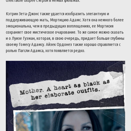
спектакле скорее с игрой в немых фильмах.
Кэтрин Зета-Джонс также удается изобразить элегантную и
поддерживающую мать, Мортицию Адамс. Хотя она немного более
эмоциональна, чем в предыдущих воплощениях, ее Мортисия
сохраняет свое мистическое очарование. То же самое можно сказать
и о Луизе Гузман, которая, в свою очередь, придает больше глубины
своему Гомесу Адамсу. Айзек Ордонез также хорошо справляется с
ролью Пагсли Адамса, хотя появляется редко.