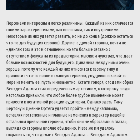
Персонажи интересны и легко различимы. Каждый из них отличается
своими характеристиками, как внешними, так и внутренними.
Некоторые из них удается развить, но не до конца (должно остаться
что-то для будущих сезонов). Другие, с другой стороны, почти не
«двигаются» в этом отношении, но это больше связано с
отсутствием фокуса на их предыстории, мыслях и чувствах, что дает
больше возможностей для будущего. Динамика между ними очень
хороша, потому что каждый из них относится к своему типу и
привносит что-то новое в главную героиню, умудряясь в какой-то
мере изменить ее, пусть и незаметно. Кстати говоря, с годами образ
Венздея Адамса стал определенным архетипом, к которому люди
настолько привыкли, что любое более грубое изменение может
привести к негативной реакции аудитории. Однако здесь Тиму
Бертону и Дженне Ортега удается пройти «между каплями»,
вставляя постепенные и плавные изменения в характер нашей в
остальном привычной героини, чтобы они не «бросались в глаза»,
выглядя со стороны вполне обыденно. И все же им удалось
сохранить то, что делает Венздая Адамса… Венздаем Адамсом.