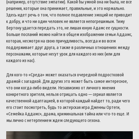
(например, отсутствие эмпатии). Какой бы умной она ни была, не все
решения, которые она принимает, правильные, и это нормально.
Здесь идет речь о том, что полное подавление эмоций не приводит
к добру, и что ни один человек не является непогрешимым. Тиму
Бертону удается передать это, не лишая юную Адамс ее сущности.
Больше посланий можно найти в общем изображении семьи Аддамс,
которая, несмотря на свою причудливость, всегда и во всем
поддерживает друг друга, а также в различных отношениях между
персонажами, которые несут урок для каждого из них (или для
каждого из нас).
Для кого-то «Среда» может оказаться очередной подростковой
драмой с загадкой. Для других это может быть самое интересное,
что они когда-либо видели. Независимо от личного мнения
конкретного зрителя, нельзя отрицать одно — сериал является
качественной адаптацией, в которой каждый найдет то, ради чего
его стоит посмотреть, будь то актерская игра Дженны Ортеги,
«Семейка Аддамс», драма, криминальная тайна или что-то еще. И
мы лично с нетерпением ждем следующего сезона.