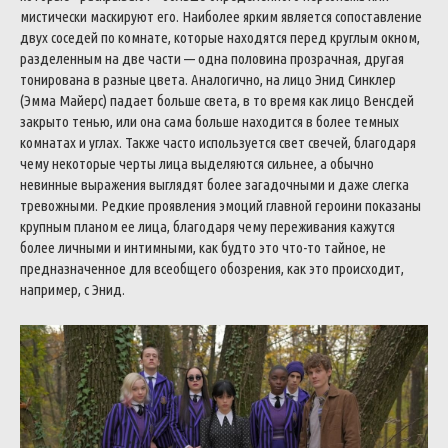
мистически маскируют его. Наиболее ярким является сопоставление
двух соседей по комнате, которые находятся перед круглым окном,
разделенным на две части — одна половина прозрачная, другая
тонирована в разные цвета. Аналогично, на лицо Энид Синклер
(Эмма Майерс) падает больше света, в то время как лицо Венсдей
закрыто тенью, или она сама больше находится в более темных
комнатах и углах. Также часто используется свет свечей, благодаря
чему некоторые черты лица выделяются сильнее, а обычно
невинные выражения выглядят более загадочными и даже слегка
тревожными. Редкие проявления эмоций главной героини показаны
крупным планом ее лица, благодаря чему переживания кажутся
более личными и интимными, как будто это что-то тайное, не
предназначенное для всеобщего обозрения, как это происходит,
например, с Энид.