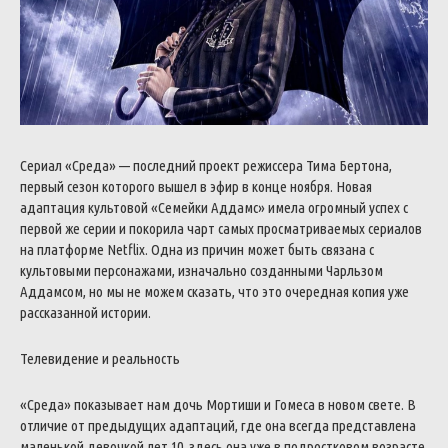
Сериал «Среда» — последний проект режиссера Тима Бертона,
первый сезон которого вышел в эфир в конце ноября. Новая
адаптация культовой «Семейки Аддамс» имела огромный успех с
первой же серии и покорила чарт самых просматриваемых сериалов
на платформе Netflix. Одна из причин может быть связана с
культовыми персонажами, изначально созданными Чарльзом
Аддамсом, но мы не можем сказать, что это очередная копия уже
рассказанной истории.
Телевидение и реальность
«Среда» показывает нам дочь Мортиши и Гомеса в новом свете. В
отличие от предыдущих адаптаций, где она всегда представлена
маленькой девочкой лет 10, здесь она уже в подростковом возрасте,