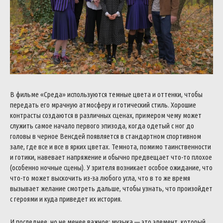
В фильме «Среда» используются темные цвета и оттенки, чтобы
передать его мрачную атмосферу и готический стиль. Хорошие
контрасты создаются в различных сценах, примером чему может
служить самое начало первого эпизода, когда одетый с ног до
головы в черное Венсдей появляется в стандартном спортивном
зале, где все и все в ярких цветах. Темнота, помимо таинственности
и готики, навевает напряжение и обычно предвещает что-то плохое
(особенно ночные сцены). У зрителя возникает особое ожидание, что
что-то может выскочить из-за любого угла, что в то же время
вызывает желание смотреть дальше, чтобы узнать, что произойдет
с героями и куда приведет их история.
И последнее, но не менее важное: музыка — это элемент, который