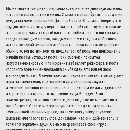
Мы не можем говорить о персонажах сериала, не упомянув актеров,
которые воплощают их в жизнь. С самого начала бремя оправдания
ожиданий ложится на плечи Дженны Ортеги. Она сама говорит, что
трудно вжиться в шкуру персонажа, который существует столько лет
в разных формах и который настолько любим, что его поклонники
следят за каждым жестом, каждым словом и каждым действием
актера, который решил его изобразить. Ее кастинг также далек от
обычного. Когда Тим Бертон предлагает ей роль, она приходит на
онлайн-пробы, уставшая после ночи съемок и покрытая
искусственной кровью, что искренне забавляет режиссера, и после
короткого времени видеозвонка он убежден, что нашел свою
маленькую Адамс. Дженна проходит через множество этапов: уроки
игры на виолончели, фехтования и других боевых искусств,
изменение внешности, оттачивание правильной мимики, движений
и характерного мрачного выражения лица Венздея. Если
присмотреться, то можно заметить, что он даже не моргает ни в
одной сцене. Ортеге мастерски удается передать сдержанные
эмоции своей героини через едва заметную улыбку, глубокое
дыхание или просто игру глаз, доказывая, что они действительно
являются зеркалом души. Сама она сравнивает свою игру в