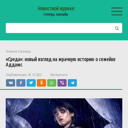
Перейти
Новостной журнал
к
теперь онлайн
контенту
Поиск:
Главная страница
«Среда»: новый взгляд на мрачную историю о семейке
Аддамс
Опубликовано:
03.12.2022
Интересное