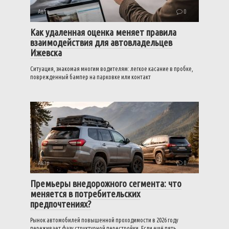
Авто
0
Как удаленная оценка меняет правила
взаимодействия для автовладельцев
Ижевска
Ситуация, знакомая многим водителям: легкое касание в пробке,
поврежденный бампер на парковке или контакт
Авто
0
Премьеры внедорожного сегмента: что
меняется в потребительских
предпочтениях?
Рынок автомобилей повышенной проходимости в 2026 году
переживает фазу структурной перестройки. Если ещё пять