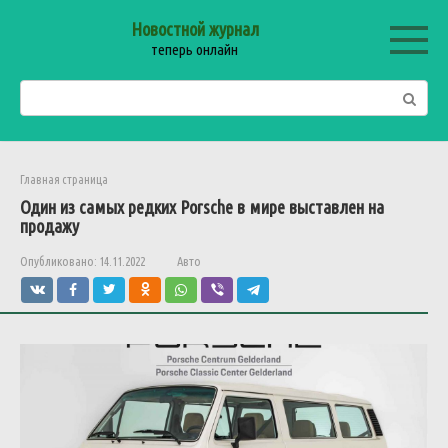
Перейти
Новостной журнал
к
теперь онлайн
контенту
Поиск:
Главная страница
Один из самых редких Porsche в мире выставлен на
продажу
Опубликовано:
14.11.2022
Авто