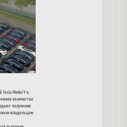
й
Tesla
Model
Y
и
ромное
количество
идают
получения
овым
владельцам
.
рой
половине