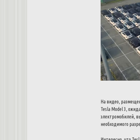
На
видео
,
размеще
Tesla
Model
3
,
ожид
электромобилей
,
в
необходимого
разр
Интересно
,
что
Tesl