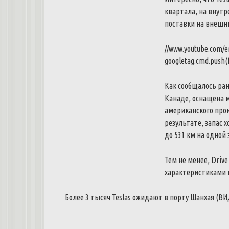
квартала
,
на
внутр
поставки
на
внешн
//www.youtube.com/
googletag
.
cmd
.
push
(
Как
сообщалось
ра
Канаде
,
оснащена
американского
про
результате
,
запас
х
до
531
км
на
одной
Тем
не
менее
,
Drive
характеристиками
Более
3
тысяч
Teslas
ожидают
в
порту
Шанхая
(
ВИ