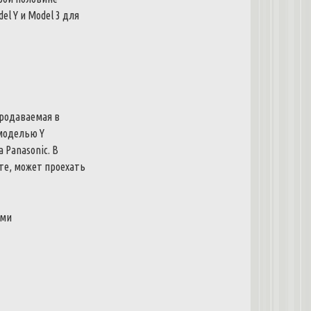
del
Y
и
Model
3
для
родаваемая
в
моделью
Y
а
Panasonic
.
В
те
,
может
проехать
ими