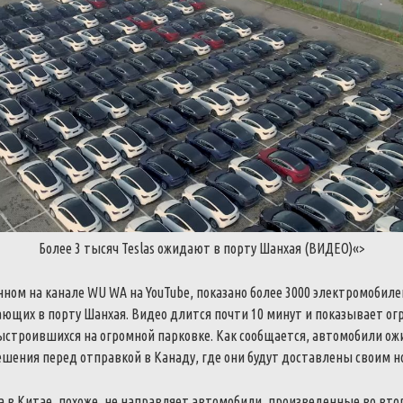
Более
3
тысяч
Teslas
ожидают
в
порту
Шанхая
(
ВИДЕО
)
«>
нном
на
канале
WU
WA
на
YouTube
,
показано
более
3000
электромобиле
ающих
в
порту
Шанхая
.
Видео
длится
почти
10
минут
и
показывает
ог
ыстроившихся
на
огромной
парковке
.
Как
сообщается
,
автомобили
ож
ешения
перед
отправкой
в
Канаду
,
где
они
будут
доставлены
своим
н
a
в
Китае
,
похоже
,
не
направляет
автомобили
,
произведенные
во
вто