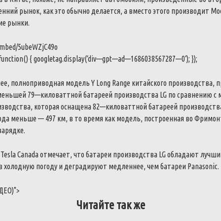
енний
рынок
,
как
это
обычно
делается
,
а
вместо
этого
производит
Mo
ие
рынки
.
embed/5ubeWZjC49o
function
(
)
{
googletag
.
display
(
‘
div
—
gpt
—
ad
—
1686038567287
—
0
‘
)
;
}
)
;
нее
,
полноприводная
модель
Y
Long
Range
китайского
производства
,
п
меньшей
79
—
киловаттной
батареей
производства
LG
по
сравнению
с
изводства
,
которая
оснащена
82
—
киловаттной
батареей
производств
ода
меньше
—
497
км
,
в
то
время
как
модель
,
построенная
во
Фримон
зарядке
.
Tesla
Canada
отмечает
,
что
батареи
производства
LG
обладают
лучш
в
холодную
погоду
и
деградируют
медленнее
,
чем
батареи
Panasonic
.
ДЕО
)
">
Читайте так же