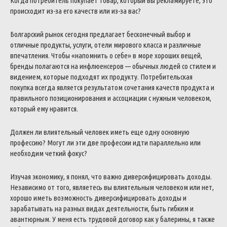
Когда потребитель покупает товар, который вы рекламируете, это
происходит из-за его качеств или из-за вас?
Болгарский рынок сегодня предлагает бесконечный выбор и
отличные продукты, услуги, отели мирового класса и различные
впечатления. Чтобы «напомнить о себе» в море хороших вещей,
бренды полагаются на инфлюенсеров — обычных людей со стилем и
видением, которые подходят их продукту.
Потребительская
покупка всегда является результатом сочетания качеств продукта и
правильного позиционирования и ассоциации с нужным человеком,
который ему нравится.
Должен ли влиятельный человек иметь еще одну основную
профессию?
Могут ли эти две профессии идти параллельно или
необходим четкий фокус?
Изучая экономику, я понял, что важно диверсифицировать доходы.
Независимо от того, являетесь вы влиятельным человеком или нет,
хорошо иметь возможность диверсифицировать доходы и
зарабатывать на разных видах деятельности, быть гибким и
авантюрным. У меня есть трудовой договор как у балерины, я также