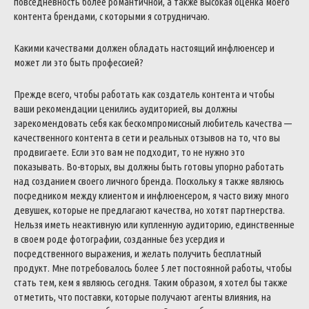
повседневность более романтичной, а также высокая оценка моего
контента брендами, с которыми я сотрудничаю.
Какими качествами должен обладать настоящий инфлюенсер и
может ли это быть профессией?
Прежде всего, чтобы работать как создатель контента и чтобы
ваши рекомендации ценились аудиторией, вы должны
зарекомендовать себя как бескомпромиссный любитель качества —
качественного контента в сети и реальных отзывов на то, что вы
продвигаете. Если это вам не подходит, то не нужно это
показывать. Во-вторых, вы должны быть готовы упорно работать
над созданием своего личного бренда. Поскольку я также являюсь
посредником между клиентом и инфлюенсером, я часто вижу много
девушек, которые не предлагают качества, но хотят партнерства.
Нельзя иметь неактивную или купленную аудиторию, единственные
в своем роде фотографии, созданные без усердия и
посредственного выражения, и желать получить бесплатный
продукт. Мне потребовалось более 5 лет постоянной работы, чтобы
стать тем, кем я являюсь сегодня. Таким образом, я хотел бы также
отметить, что поставки, которые получают агенты влияния, на