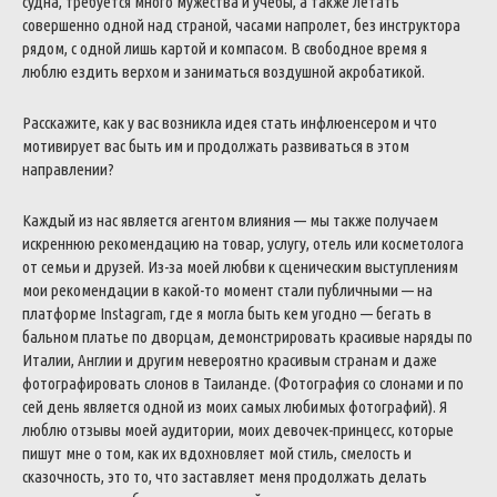
судна, требуется много мужества и учебы, а также летать
совершенно одной над страной, часами напролет, без инструктора
рядом, с одной лишь картой и компасом.
В свободное время я
люблю ездить верхом и заниматься воздушной акробатикой.
Расскажите, как у вас возникла идея стать инфлюенсером и что
мотивирует вас быть им и продолжать развиваться в этом
направлении?
Каждый из нас является агентом влияния — мы также получаем
искреннюю рекомендацию на товар, услугу, отель или косметолога
от семьи и друзей. Из-за моей любви к сценическим выступлениям
мои рекомендации в какой-то момент стали публичными — на
платформе Instagram, где я могла быть кем угодно — бегать в
бальном платье по дворцам, демонстрировать красивые наряды по
Италии, Англии и другим невероятно красивым странам и даже
фотографировать слонов в Таиланде.
(Фотография со слонами и по
сей день является одной из моих самых любимых фотографий). Я
люблю отзывы моей аудитории, моих девочек-принцесс, которые
пишут мне о том, как их вдохновляет мой стиль, смелость и
сказочность, это то, что заставляет меня продолжать делать