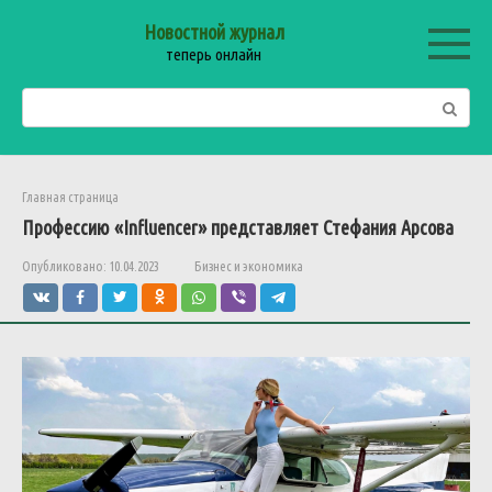
Перейти
Новостной журнал
к
теперь онлайн
контенту
Поиск:
Главная страница
Профессию «Influencer» представляет Стефания Арсова
Опубликовано:
10.04.2023
Бизнес и экономика