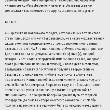
рабочий контракт как у балерины, я также работаю через мой
личный бренд @missbebeelle, у меня есть обязательства как
фотографа и как менеджера на других страницах Instagram.»
Кто она?
Я — девушка из маленького городка, которая с юных лет мечтала
стать принцессой или хотя бы балериной, но вместо художественной
школы окончила среднюю школу с преподаванием иностранных
языков, а затем UNWE по специальности «Экономика предприятия».
Где-то потом эта же девушка, а именно Стефания (я), которой
сегодня 35 лет, стала стюардессой, использовала языки, которые
знала (английский, немецкий и русский), и взяла дело в свои руки,
вернувшись к балету. Я поступила и получила вторую степень
бакалавра по специальности «Балетное искусство/балетная
педагогика» в Национальной академии исполнительских искусств
имени Панчо Владигерова. В прошлом году этот бакалавр также
превратился в успешно оконченную магистратуру по той же
специальности. За это время балерина прошла путь от старшей
стюардессы до пилота четырехместного самолета C172. Чтобы
получить право летать в одиночку, быть командиром воздушного