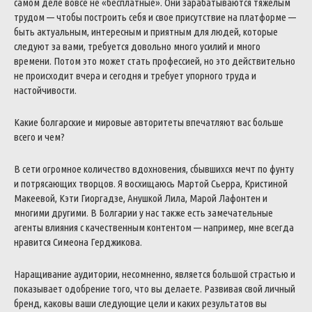
самом деле вовсе не «бесплатные». Они зарабатываются тяжелым
трудом — чтобы построить себя и свое присутствие на платформе —
быть актуальным, интересным и приятным для людей, которые
следуют за вами, требуется довольно много усилий и много
времени.
Потом это может стать профессией, но это действительно
не происходит вчера и сегодня и требует упорного труда и
настойчивости.
Какие болгарские и мировые авторитеты впечатляют вас больше
всего и чем?
В сети огромное количество вдохновения, сбывшихся мечт по фунту
и потрясающих творцов. Я восхищаюсь Мартой Сьерра, Кристиной
Макеевой, Кэти Гиоргадзе, Анушкой Лила, Марой Лафонтен и
многими другими.
В Болгарии у нас также есть замечательные
агенты влияния с качественным контентом — например, мне всегда
нравится Симеона Герджикова.
Наращивание аудитории, несомненно, является большой страстью и
показывает одобрение того, что вы делаете.
Развивая свой личный
бренд, каковы ваши следующие цели и каких результатов вы