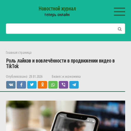
Перейти
Новостной журнал
к
теперь онлайн
контенту
Поиск:
Главная страница
Роль лайков и вовлечённости в продвижении видео в
TikTok
Опубликовано:
28.01.2026
Бизнес и экономика