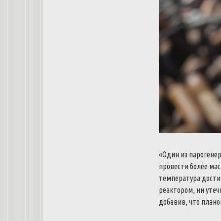
«Один из парогене
провести более ма
температура достиг
реактором, ни уте
добавив, что плано