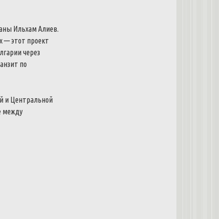
раны Ильхам Алиев.
х — этот проект
лгарии через
анзит по
ой и Центральной
е между