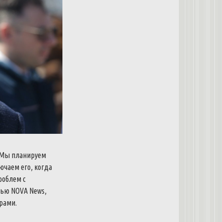
. Мы планируем
чаем его, когда
роблем с
вью NOVA News,
рами.