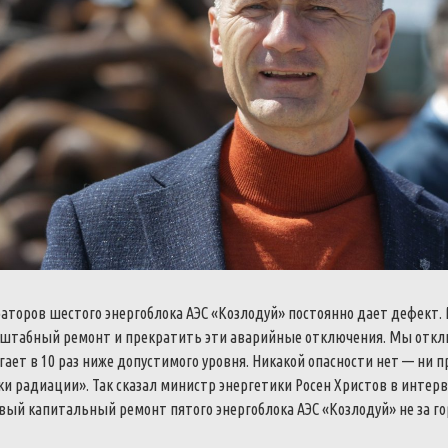
раторов шестого энергоблока АЭС «Козлодуй» постоянно дает дефект
сштабный ремонт и прекратить эти аварийные отключения. Мы отклю
ает в 10 раз ниже допустимого уровня. Никакой опасности нет — ни п
чки радиации».
Так сказал министр энергетики Росен Христов в интер
вый капитальный ремонт пятого энергоблока АЭС «Козлодуй» не за го