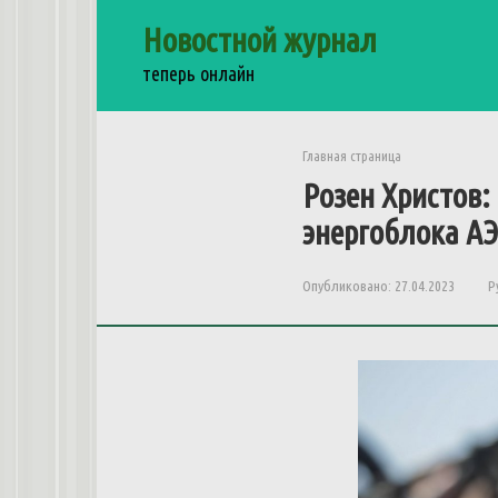
Перейти
Новостной журнал
к
контенту
теперь онлайн
Главная страница
Розен Христов
энергоблока А
Опубликовано:
27.04.2023
Р