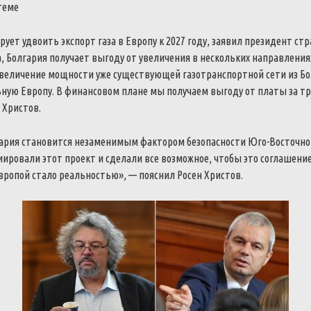
теме
ует удвоить экспорт газа в Европу к 2027 году, заявил президент ст
, Болгария получает выгоду от увеличения в нескольких направления
величение мощности уже существующей газотранспортной сети из Бо
ную Европу.
В финансовом плане мы получаем выгоду от платы за тр
 Христов.
лгария становится незаменимым фактором безопасности Юго-Восточн
ировали этот проект и сделали все возможное, чтобы это соглашени
ропой стало реальностью», — пояснил Росен Христов.