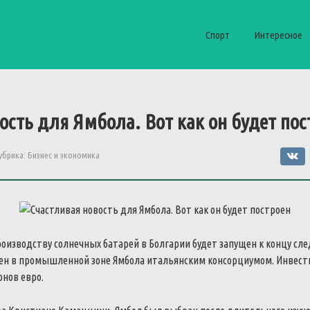
Спорт
Интересное
ость для Ямбола. Вот как он будет пос
убрика:
Бизнес и экономика
оизводству солнечных батарей в Болгарии будет запущен к концу сл
оен в промышленной зоне Ямбола итальянским консорциумом. Инвес
онов евро.