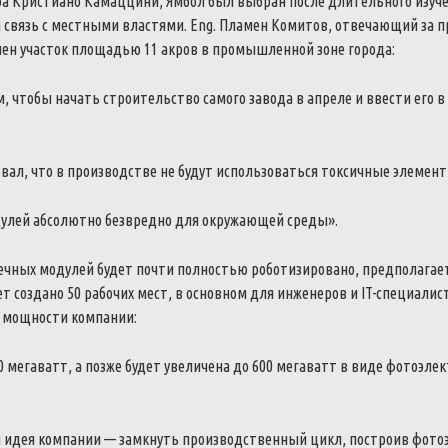
ра Кристиано Камаццини, Ямбол был выбран после длительного изуче
 связь с местными властями. Eng. Пламен Комитов, отвечающий за пр
лен участок площадью 11 акров в промышленной зоне города:
м, чтобы начать строительство самого завода в апреле и ввести его в
ал, что в производстве не будут использоваться токсичные элемент
улей абсолютно безвредно для окружающей среды».
ечных модулей будет почти полностью роботизировано, предполагает
т создано 50 рабочих мест, в основном для инженеров и IT-специалис
 мощности компании:
 мегаватт, а позже будет увеличена до 600 мегаватт в виде фотоэле
я идея компании — замкнуть производственный цикл, построив фото