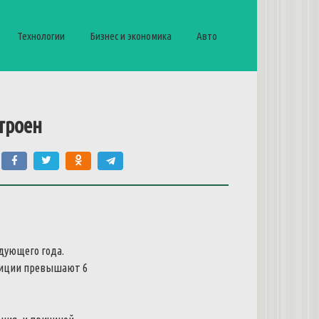
Технологии
Бизнес и экономика
Авто
троен
едующего года.
тиции превышают 6