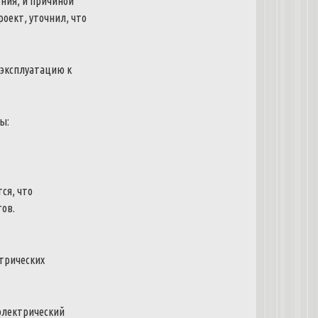
ния, и причиной
оект, уточнил, что
 эксплуатацию к
ы:
ся, что
тов.
ктрических
электрический