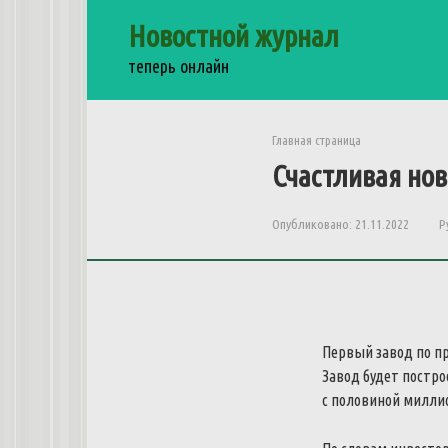
Перейти
Новостной журнал
к
контенту
теперь онлайн
Главная страница
Счастливая нов
Опубликовано:
21.11.2022
Р
Первый завод по пр
Завод будет постр
с половиной милли