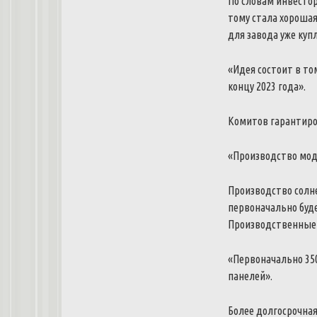
По словам инвесто
тому стала хорошая
для завода уже куп
«Идея состоит в то
концу 2023 года».
Комитов гарантиров
«Производство мод
Производство солн
первоначально буде
Производственные
«Первоначально 350
панелей».
Более долгосрочна