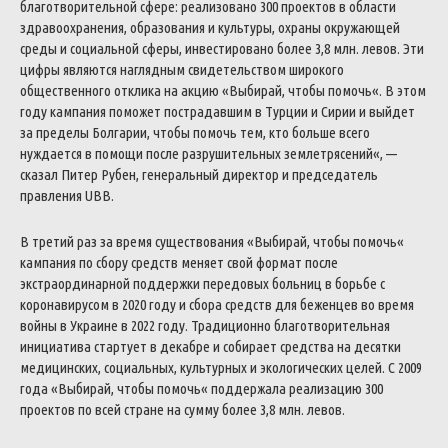
благотворительной
сфере
:
реализовано
300
проектов
в
области
здравоохранения
,
образования
и
культуры
,
охраны
окружающей
среды
и
социальной
сферы
,
инвестировано
более
3,8
млн
.
левов
.
Эти
цифры
являются
наглядным
свидетельством
широкого
общественного
отклика
на
акцию
«
Выбирай
,
чтобы
помочь
«
.
В
этом
году
кампания
поможет
пострадавшим
в
Турции
и
Сирии
и
выйдет
за
пределы
Болгарии
,
чтобы
помочь
тем
,
кто
больше
всего
нуждается
в
помощи
после
разрушительных
землетрясений
«
,
—
сказал
Питер
Рубен
,
генеральный
директор
и
председатель
правления
UBB
.
В
третий
раз
за
время
существования
«
Выбирай
,
чтобы
помочь
«
кампания
по
сбору
средств
меняет
свой
формат
после
экстраординарной
поддержки
передовых
больниц
в
борьбе
с
коронавирусом
в
2020
году
и
сбора
средств
для
беженцев
во
время
войны
в
Украине
в
2022
году
.
Традиционно
благотворительная
инициатива
стартует
в
декабре
и
собирает
средства
на
десятки
медицинских
,
социальных
,
культурных
и
экологических
целей
.
С
2009
года
«
Выбирай
,
чтобы
помочь
«
поддержала
реализацию
300
проектов
по
всей
стране
на
сумму
более
3,8
млн
.
левов
.