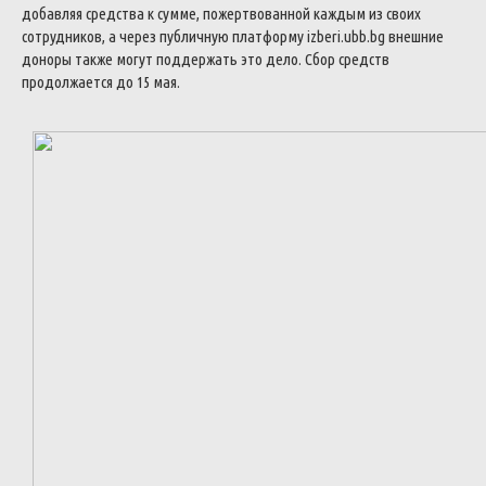
добавляя
средства
к
сумме
,
пожертвованной
каждым
из
своих
сотрудников
,
а
через
публичную
платформу
izberi
.
ubb
.
bg
внешние
доноры
также
могут
поддержать
это
дело
.
Сбор
средств
продолжается
до
15
мая
.