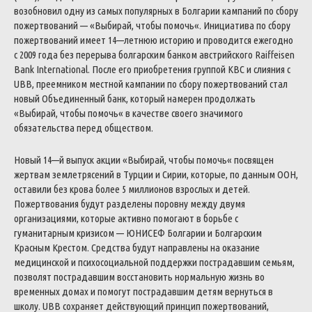
возобновил
одну
из
самых
популярных
в
Болгарии
кампаний
по
сбору
пожертвований
—
«
Выбирай
,
чтобы
помочь
«
.
Инициатива
по
сбору
пожертвований
имеет
14
—
летнюю
историю
и
проводится
ежегодно
с
2009
года
без
перерыва
болгарским
банком
австрийского
Raiffeisen
Bank
International
.
После
его
приобретения
группой
KBC
и
слияния
с
UBB
,
преемником
местной
кампании
по
сбору
пожертвований
стал
новый
Объединенный
банк
,
который
намерен
продолжать
«
Выбирай
,
чтобы
помочь
«
в
качестве
своего
значимого
обязательства
перед
обществом
.
Новый
14
—
й
выпуск
акции
«
Выбирай
,
чтобы
помочь
«
посвящен
жертвам
землетрясений
в
Турции
и
Сирии
,
которые
,
по
данным
ООН
,
оставили
без
крова
более
5
миллионов
взрослых
и
детей
.
Пожертвования
будут
разделены
поровну
между
двумя
организациями
,
которые
активно
помогают
в
борьбе
с
гуманитарным
кризисом
—
ЮНИСЕФ
Болгарии
и
Болгарским
Красным
Крестом
.
Средства
будут
направлены
на
оказание
медицинской
и
психосоциальной
поддержки
пострадавшим
семьям
,
позволят
пострадавшим
восстановить
нормальную
жизнь
во
временных
домах
и
помогут
пострадавшим
детям
вернуться
в
школу
.
UBB
сохраняет
действующий
принцип
пожертвований
,