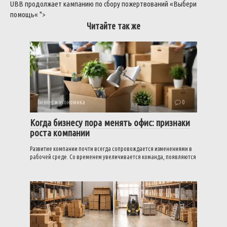
UBB
продолжает
кампанию
по
сбору
пожертвований
«
Выбери
помощь
«
">
Читайте так же
Бизнес и экономика
0
Когда бизнесу пора менять офис: признаки
роста компании
Развитие компании почти всегда сопровождается изменениями в
рабочей среде. Со временем увеличивается команда, появляются