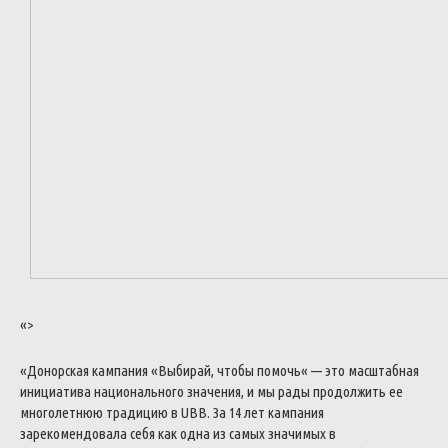
«>
«
Донорская
кампания
«
Выбирай
,
чтобы
помочь
«
—
это
масштабная
инициатива
национального
значения
,
и
мы
рады
продолжить
ее
многолетнюю
традицию
в
UBB
.
За
14
лет
кампания
зарекомендовала
себя
как
одна
из
самых
значимых
в