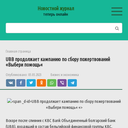
Перейти
Новостной журнал
к
теперь онлайн
контенту
Поиск:
Главная страница
UBB
продолжает
кампанию
по
сбору
пожертвований
«
Выбери
помощь
«
Опубликовано:
05.05.2023
Бизнес и экономика
UBB
продолжает
кампанию
по
сбору
пожертвований
«
Выбери
помощь
«
«>
Вскоре
после
слияния
с
KBC
Bank
Объединенный
болгарский
банк
(
UBB
)
,
входящий
в
состав
бельгийской
финансовой
группы
KBC
,