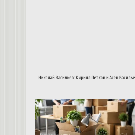
Николай
Васильев
:
Кирилл
Петков
и
Асен
Василь
Бизнес и экономика
0