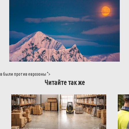
ев
были
против
еврозоны
">
Читайте так же
Бизнес и экономика
0
Бизн