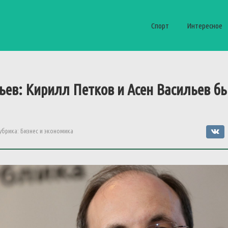
Спорт
Интересное
ьев
:
Кирилл
Петков
и
Асен
Васильев
б
убрика:
Бизнес и экономика