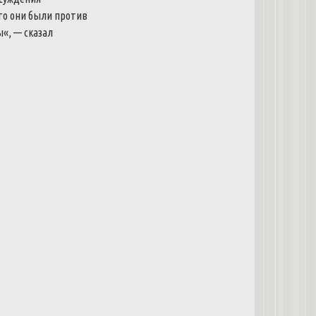
то
они
были
против
ы
«
,
—
сказал