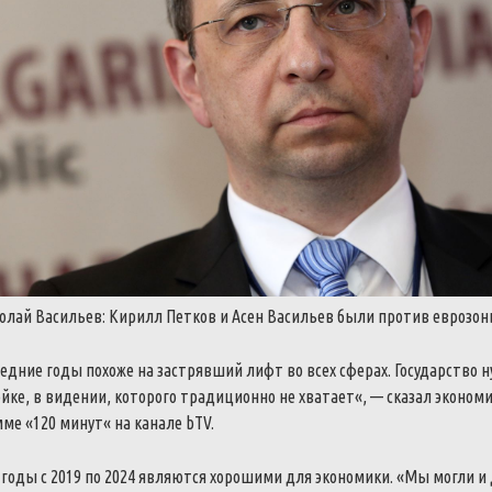
олай
Васильев
:
Кирилл
Петков
и
Асен
Васильев
были
против
еврозо
ледние
годы
похоже
на
застрявший
лифт
во
всех
сферах
.
Государство
н
ойке
,
в
видении
,
которого
традиционно
не
хватает
«
,
—
сказал
эконом
мме
«
120
минут
«
на
канале
bTV
.
годы
с
2019
по
2024
являются
хорошими
для
экономики
.
«
Мы
могли
и