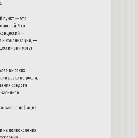
в
.
й
пункт
—
это
жностей
.
Что
концессий
—
я
и
канализации
,
—
цессий
они
могут
олее
высоких
нсии
резко
выросли
,
вания
средств
Васильев
.
ан
хаос
,
а
дефицит
и
на
полпоколения
.
суждения