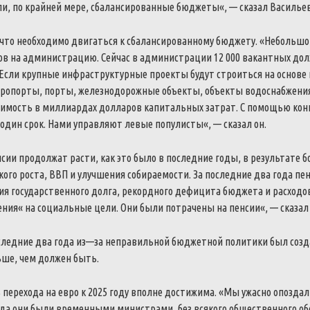
ли
,
по
крайней
мере
,
сбалансированные
бюджеты
«
,
—
сказал
Василье
что
необходимо
двигаться
к
сбалансированному
бюджету
.
«
Небольшо
ов
на
администрацию
.
Сейчас
в
администрации
12
000
вакантных
дол
Если
крупные
инфраструктурные
проекты
будут
строиться
на
основе
эропорты
,
порты
,
железнодорожные
объекты
,
объекты
водоснабжени
димость
в
миллиардах
долларов
капитальных
затрат
.
С
помощью
кон
один
срок
.
Нами
управляют
левые
популисты
«
,
—
сказал
он
.
нсии
продолжат
расти
,
как
это
было
в
последние
годы
,
в
результате
б
кого
роста
,
ВВП
и
улучшения
собираемости
.
За
последние
два
года
пе
ия
государственного
долга
,
рекордного
дефицита
бюджета
и
расходо
ения
«
на
социальные
цели
.
Они
были
потрачены
на
пенсии
«
,
—
сказал
следние
два
года
из
—
за
неправильной
бюджетной
политики
был
созд
ьше
,
чем
должен
быть
.
ь
перехода
на
евро
к
2025
году
вполне
достижима
.
«
Мы
ужасно
опоздал
гда
они
были
временными
министрами
,
без
всякого
общественного
об