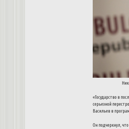
Ник
«
Государство
в
пос
серьезной
перестр
Васильев
в
програ
Он
подчеркнул
,
что