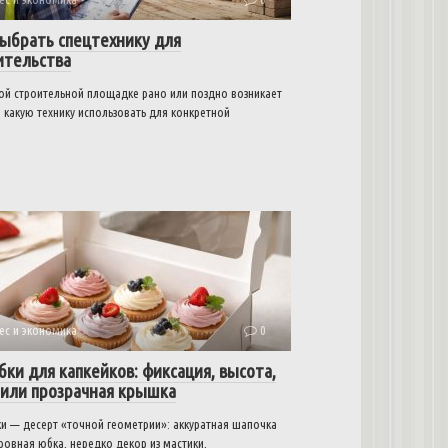
выбрать спецтехнику для
ительства
ой строительной площадке рано или поздно возникает
 какую технику использовать для конкретной
ес и экономика
0
бки для капкейков: фиксация, высота,
 или прозрачная крышка
ки — десерт «точной геометрии»: аккуратная шапочка
ровная юбка, нередко декор из мастики,