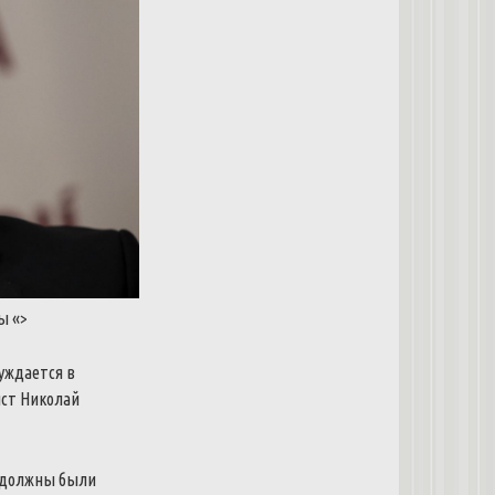
ны
«>
уждается
в
ист
Николай
должны
были