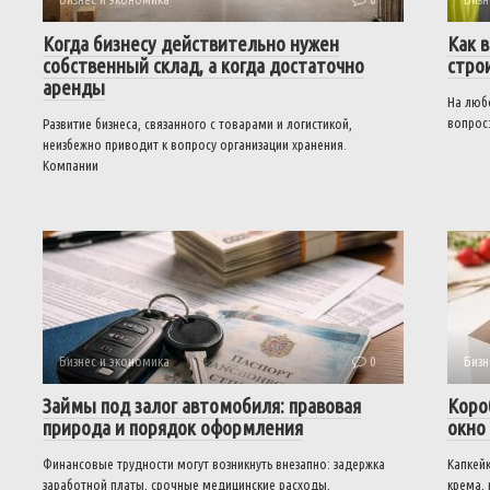
Когда бизнесу действительно нужен
Как 
собственный склад, а когда достаточно
стро
аренды
На люб
вопрос:
Развитие бизнеса, связанного с товарами и логистикой,
неизбежно приводит к вопросу организации хранения.
Компании
Бизнес и экономика
0
Бизн
Займы под залог автомобиля: правовая
Коро
природа и порядок оформления
окно
Финансовые трудности могут возникнуть внезапно: задержка
Капкей
заработной платы, срочные медицинские расходы,
крема, 