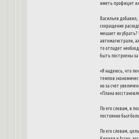
иметь
профицит
и
Васильев
добавил
,
сокращение
расход
мешает
их
убрать
?
автомагистрали
,
а
то
отпадет
необхо
быть
построены
за
«
Я
надеюсь
,
что
пе
темпов
экономичес
но
за
счет
увеличен
«
Плана
восстановл
По
его
словам
,
в
по
постоянно
был
бол
По
его
словам
,
цел
Кирилл
и
Ассен
,
ко