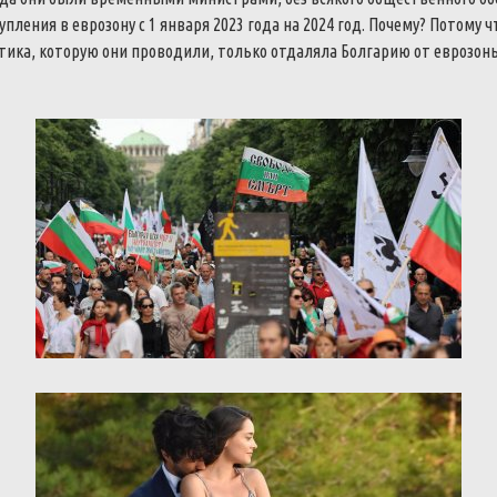
упления
в
еврозону
с
1
января
2023
года
на
2024
год
.
Почему
?
Потому
ч
тика
,
которую
они
проводили
,
только
отдаляла
Болгарию
от
еврозон