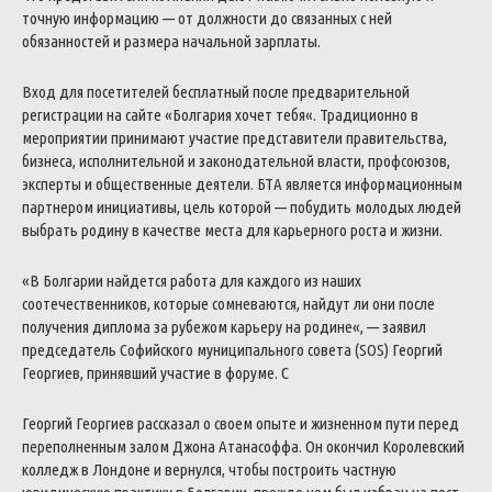
точную
информацию
—
от
должности
до
связанных
с
ней
обязанностей
и
размера
начальной
зарплаты
.
Вход
для
посетителей
бесплатный
после
предварительной
регистрации
на
сайте
«
Болгария
хочет
тебя
«
.
Традиционно
в
мероприятии
принимают
участие
представители
правительства
,
бизнеса
,
исполнительной
и
законодательной
власти
,
профсоюзов
,
эксперты
и
общественные
деятели
.
БТА
является
информационным
партнером
инициативы
,
цель
которой
—
побудить
молодых
людей
выбрать
родину
в
качестве
места
для
карьерного
роста
и
жизни
.
«
В
Болгарии
найдется
работа
для
каждого
из
наших
соотечественников
,
которые
сомневаются
,
найдут
ли
они
после
получения
диплома
за
рубежом
карьеру
на
родине
«
,
—
заявил
председатель
Софийского
муниципального
совета
(
SOS
)
Георгий
Георгиев
,
принявший
участие
в
форуме
.
С
Георгий
Георгиев
рассказал
о
своем
опыте
и
жизненном
пути
перед
переполненным
залом
Джона
Атанасоффа
.
Он
окончил
Королевский
колледж
в
Лондоне
и
вернулся
,
чтобы
построить
частную