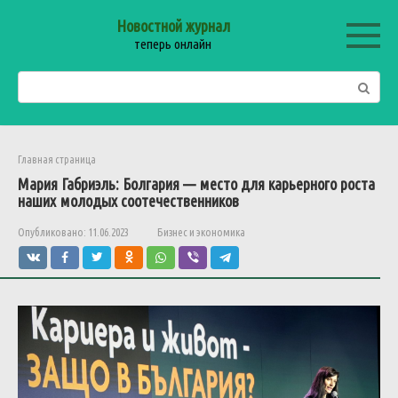
Перейти
Новостной журнал
к
теперь онлайн
контенту
Поиск:
Главная страница
Мария
Габриэль
:
Болгария
—
место
для
карьерного
роста
наших
молодых
соотечественников
Опубликовано:
11.06.2023
Бизнес и экономика