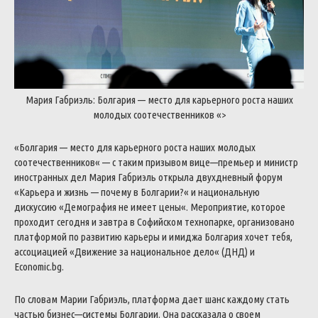
Мария
Габриэль
:
Болгария
—
место
для
карьерного
роста
наших
молодых
соотечественников
«>
«
Болгария
—
место
для
карьерного
роста
наших
молодых
соотечественников
«
—
с
таким
призывом
вице
—
премьер
и
министр
иностранных
дел
Мария
Габриэль
открыла
двухдневный
форум
«
Карьера
и
жизнь
—
почему
в
Болгарии
?
«
и
национальную
дискуссию
«
Демография
не
имеет
цены
«
.
Мероприятие
,
которое
проходит
сегодня
и
завтра
в
Софийском
технопарке
,
организовано
платформой
по
развитию
карьеры
и
имиджа
Болгария
хочет
тебя
,
ассоциацией
«
Движение
за
национальное
дело
«
(
ДНД
)
и
Economic
.
bg
.
По
словам
Марии
Габриэль
,
платформа
дает
шанс
каждому
стать
частью
бизнес
—
системы
Болгарии
.
Она
рассказала
о
своем