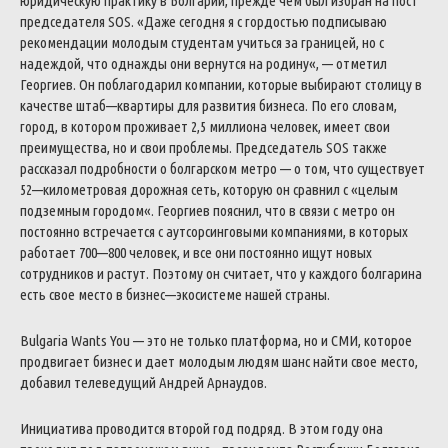
юридическую
практику
в
Болгарии
,
прежде
чем
был
избран
на
пост
председателя
SOS
.
«
Даже
сегодня
я
с
гордостью
подписываю
рекомендации
молодым
студентам
учиться
за
границей
,
но
с
надеждой
,
что
однажды
они
вернутся
на
родину
«
,
—
отметил
Георгиев
.
Он
поблагодарил
компании
,
которые
выбирают
столицу
в
качестве
штаб
—
квартиры
для
развития
бизнеса
.
По
его
словам
,
город
,
в
котором
проживает
2,5
миллиона
человек
,
имеет
свои
преимущества
,
но
и
свои
проблемы
.
Председатель
SOS
также
рассказал
подробности
о
болгарском
метро
—
о
том
,
что
существует
52
—
километровая
дорожная
сеть
,
которую
он
сравнил
с
«
целым
подземным
городом
«
.
Георгиев
пояснил
,
что
в
связи
с
метро
он
постоянно
встречается
с
аутсорсинговыми
компаниями
,
в
которых
работает
700
—
800
человек
,
и
все
они
постоянно
ищут
новых
сотрудников
и
растут
.
Поэтому
он
считает
,
что
у
каждого
болгарина
есть
свое
место
в
бизнес
—
экосистеме
нашей
страны
.
Bulgaria
Wants
You
—
это
не
только
платформа
,
но
и
СМИ
,
которое
продвигает
бизнес
и
дает
молодым
людям
шанс
найти
свое
место
,
добавил
телеведущий
Андрей
Арнаудов
.
Инициатива
проводится
второй
год
подряд
.
В
этом
году
она