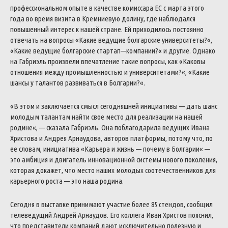
профессиональном
опыте
в
качестве
комиссара
ЕС
с
марта
этого
года
во
время
визита
в
Кремниевую
долину
,
где
наблюдался
повышенный
интерес
к
нашей
стране
.
Ей
приходилось
постоянно
отвечать
на
вопросы
«
Какие
ведущие
болгарские
университеты
?
«
,
«
Какие
ведущие
болгарские
стартап
—
компании
?
«
и
другие
.
Однако
на
Габриэль
произвели
впечатление
такие
вопросы
,
как
«
Каковы
отношения
между
промышленностью
и
университетами
?
«
,
«
Какие
шансы
у
талантов
развиваться
в
Болгарии
?
«
.
«
В
этом
и
заключается
смысл
сегодняшней
инициативы
—
дать
шанс
молодым
талантам
найти
свое
место
для
реализации
на
нашей
родине
«
,
—
сказала
Габриэль
.
Она
поблагодарила
ведущих
Ивана
Христова
и
Андрея
Арнаудова
,
авторов
платформы
,
потому
что
,
по
ее
словам
,
инициатива
«
Карьера
и
жизнь
—
почему
в
Болгарии
«
—
это
амбиция
и
двигатель
инновационной
системы
нового
поколения
,
которая
докажет
,
что
место
наших
молодых
соотечественников
для
карьерного
роста
—
это
наша
родина
.
Сегодня
в
выставке
принимают
участие
более
85
стендов
,
сообщил
телеведущий
Андрей
Арнаудов
.
Его
коллега
Иван
Христов
пояснил
,
что
представители
компаний
дают
исключительно
полезную
и