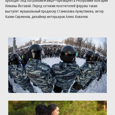
проходит
под
патронажем
вице
—
президента
Республики
Болгария
Илианы
Йотовой
.
Перед
сотнями
посетителей
форума
также
выступят
музыкальный
продюсер
Станислава
Армутлиева
,
актер
Калин
Сирменов
,
дизайнер
интерьеров
Алекс
Ковачев
.