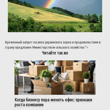
Временный
запрет
на
ввоз
украинского
зерна
и
продовольствия
в
страну
предложен
Министерством
сельского
хозяйства
">
Читайте так же
Бизнес и экономика
0
Когда бизнесу пора менять офис: признаки
роста компании