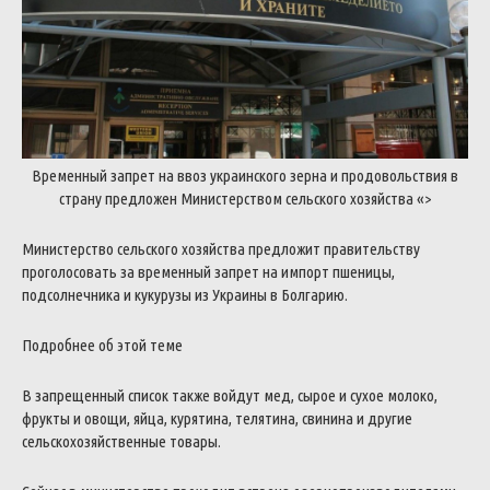
Временный
запрет
на
ввоз
украинского
зерна
и
продовольствия
в
страну
предложен
Министерством
сельского
хозяйства
«>
Министерство
сельского
хозяйства
предложит
правительству
проголосовать
за
временный
запрет
на
импорт
пшеницы
,
подсолнечника
и
кукурузы
из
Украины
в
Болгарию
.
Подробнее
об
этой
теме
В
запрещенный
список
также
войдут
мед
,
сырое
и
сухое
молоко
,
фрукты
и
овощи
,
яйца
,
курятина
,
телятина
,
свинина
и
другие
сельскохозяйственные
товары
.