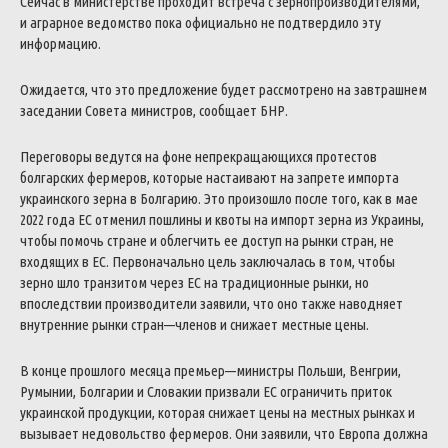
Сейчас
в
министерстве
проходит
встреча
с
зернопроизводителями
,
и
аграрное
ведомство
пока
официально
не
подтвердило
эту
информацию
.
Ожидается
,
что
это
предложение
будет
рассмотрено
на
завтрашнем
заседании
Совета
министров
,
сообщает
БНР
.
Переговоры
ведутся
на
фоне
непрекращающихся
протестов
болгарских
фермеров
,
которые
настаивают
на
запрете
импорта
украинского
зерна
в
Болгарию
.
Это
произошло
после
того
,
как
в
мае
2022
года
ЕС
отменил
пошлины
и
квоты
на
импорт
зерна
из
Украины
,
чтобы
помочь
стране
и
облегчить
ее
доступ
на
рынки
стран
,
не
входящих
в
ЕС
.
Первоначально
цель
заключалась
в
том
,
чтобы
зерно
шло
транзитом
через
ЕС
на
традиционные
рынки
,
но
впоследствии
производители
заявили
,
что
оно
также
наводняет
внутренние
рынки
стран
—
членов
и
снижает
местные
цены
.
В
конце
прошлого
месяца
премьер
—
министры
Польши
,
Венгрии
,
Румынии
,
Болгарии
и
Словакии
призвали
ЕС
ограничить
приток
украинской
продукции
,
которая
снижает
цены
на
местных
рынках
и
вызывает
недовольство
фермеров
.
Они
заявили
,
что
Европа
должна