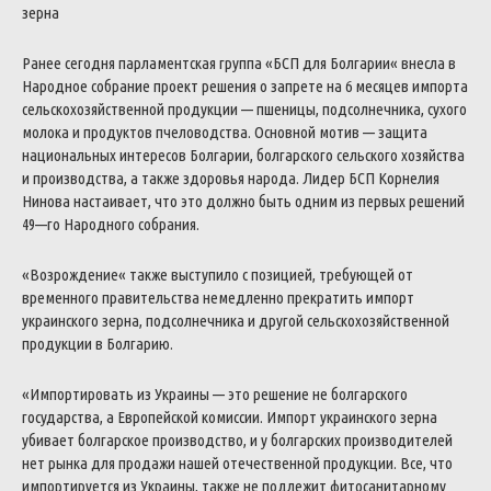
зерна
Ранее
сегодня
парламентская
группа
«
БСП
для
Болгарии
«
внесла
в
Народное
собрание
проект
решения
о
запрете
на
6
месяцев
импорта
сельскохозяйственной
продукции
—
пшеницы
,
подсолнечника
,
сухого
молока
и
продуктов
пчеловодства
.
Основной
мотив
—
защита
национальных
интересов
Болгарии
,
болгарского
сельского
хозяйства
и
производства
,
а
также
здоровья
народа
.
Лидер
БСП
Корнелия
Нинова
настаивает
,
что
это
должно
быть
одним
из
первых
решений
49
—
го
Народного
собрания
.
«
Возрождение
«
также
выступило
с
позицией
,
требующей
от
временного
правительства
немедленно
прекратить
импорт
украинского
зерна
,
подсолнечника
и
другой
сельскохозяйственной
продукции
в
Болгарию
.
«
Импортировать
из
Украины
—
это
решение
не
болгарского
государства
,
а
Европейской
комиссии
.
Импорт
украинского
зерна
убивает
болгарское
производство
,
и
у
болгарских
производителей
нет
рынка
для
продажи
нашей
отечественной
продукции
.
Все
,
что
импортируется
из
Украины
,
также
не
подлежит
фитосанитарному