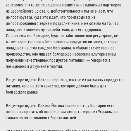
контролю
,
опять
же
по
решению
наших
так
называемых
партнеров
из
Европейского
Союза
.
В
действительности
мы
не
знаем
,
что
импортируется
,
куда
это
идет
,
что
производится
из
импортированного
зерна
и
подсолнечника
,
и
не
опасно
ли
то
,
что
попадает
к
конечному
потребителю
,
для
его
здоровья
.
Правительство
Болгарии
,
будь
то
заботливое
или
регулярное
,
не
может
гарантировать
безопасность
продуктов
питания
,
которые
попадают
на
стол
каждого
болгарина
.
А
убивая
отечественное
производство
,
оно
лишает
болгарское
население
альтернативы
получения
качественных
продуктов
питания
«
,
—
говорится
в
позиционном
документе
партии
.
Вице
—
президент
Йотова
:
образцы
,
взятые
из
различных
продуктов
питания
,
явно
не
того
качества
,
которое
должно
быть
для
болгарского
рынка
Вице
—
президент
Илияна
Йотова
заявила
,
что
у
Болгарии
есть
основания
просить
об
ограничении
импорта
зерна
из
Украины
,
но
только
по
согласованию
с
Еврокомиссией
.