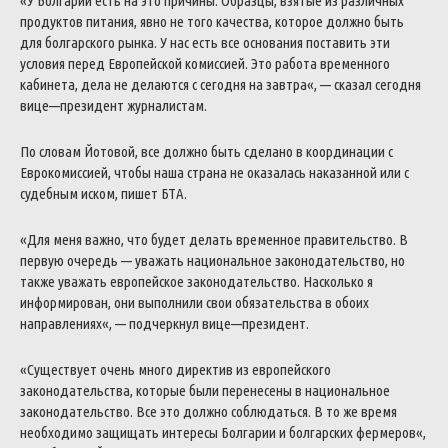
«
У
Болгарии
есть
на
это
причины
.
Образцы
,
взятые
из
различных
продуктов
питания
,
явно
не
того
качества
,
которое
должно
быть
для
болгарского
рынка
.
У
нас
есть
все
основания
поставить
эти
условия
перед
Европейской
комиссией
.
Это
работа
временного
кабинета
,
дела
не
делаются
с
сегодня
на
завтра
«
,
—
сказал
сегодня
вице
—
президент
журналистам
.
По
словам
Йотовой
,
все
должно
быть
сделано
в
координации
с
Еврокомиссией
,
чтобы
наша
страна
не
оказалась
наказанной
или
с
судебным
иском
,
пишет
БТА
.
«
Для
меня
важно
,
что
будет
делать
временное
правительство
.
В
первую
очередь
—
уважать
национальное
законодательство
,
но
также
уважать
европейское
законодательство
.
Насколько
я
информирован
,
они
выполнили
свои
обязательства
в
обоих
направлениях
«
,
—
подчеркнул
вице
—
президент
.
«
Существует
очень
много
директив
из
европейского
законодательства
,
которые
были
перенесены
в
национальное
законодательство
.
Все
это
должно
соблюдаться
.
В
то
же
время
необходимо
защищать
интересы
Болгарии
и
болгарских
фермеров
«
,