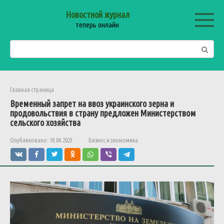
Перейти
Новостной журнал
к
теперь онлайн
контенту
Поиск:
Главная страница
Временный
запрет
на
ввоз
украинского
зерна
и
продовольствия
в
страну
предложен
Министерством
сельского
хозяйства
Опубликовано:
18.04.2023
Бизнес и экономика