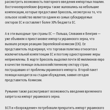
рассмотреть
возможность
повторного
введения
импортных
пошлин
.
Восточноевропейские
фермеры
также
жаловались
на
небольшие
компенсации
,
которые
предоставил
Брюссель
,
несмотря
на
то
,
что
сельское
хозяйство
является
одним
из
самых
субсидируемых
секторов
ЕС
и
составляет
более
30
%
бюджета
ЕС
.
А
в
эти
выходные
три
страны
ЕС
—
Польша
,
Словакия
и
Венгрия
—
уже
объявили
о
приостановке
импорта
украинского
зерна
,
что
вызвало
резкую
реакцию
Европейской
комиссии
(
ЕК
)
.
Ее
представитель
подчеркнул
,
что
торговая
политика
относится
к
исключительной
компетенции
ЕС
и
поэтому
односторонние
меры
неприемлемы
.
В
марте
Брюссель
выделил
почти
60
миллионов
евро
в
качестве
помощи
сельскохозяйственному
сектору
стран
,
пострадавших
от
проблемы
украинского
импорта
.
Второй
пакет
помощи
находится
на
стадии
обсуждения
,
заявил
сегодня
представитель
Комиссии
.
Румыния
также
рассматривает
возможность
введения
временного
запрета
на
импорт
украинского
зерна
.
БСП
и
«
Возрождение
«
потребовали
прекратить
импорт
украинского