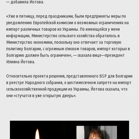
—
добавила
Йотова
.
«
Уже
в
пятницу
,
перед
праздниками
,
были
предприняты
меры
по
уведомлению
Европейской
комиссии
о
возможных
ограничениях
на
импорт
различных
товаров
из
Украины
.
По
имеющейся
у
меня
информации
,
Министерство
сельского
хозяйства
обратилось
в
Министерство
экономики
,
поскольку
оно
отвечает
за
торговую
политику
Болгарии
,
с
огромным
списком
товаров
,
импорт
которых
в
Болгарию
должен
быть
ограничен
«
,
—
сказала
вице
—
президент
Илияна
Йотова
.
Относительно
проекта
решения
,
представленного
BSP
для
Болгарии
в
реестре
Народного
собрания
,
о
шестимесячном
запрете
на
импорт
сельскохозяйственной
продукции
из
Украины
,
Йотова
сказала
,
что
они
«
стучатся
в
уже
открытую
дверь
«
.