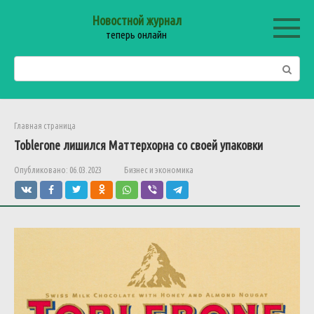
Перейти
Новостной журнал
к
теперь онлайн
контенту
Поиск:
Главная страница
Toblerone лишился Маттерхорна со своей упаковки
Опубликовано:
06.03.2023
Бизнес и экономика