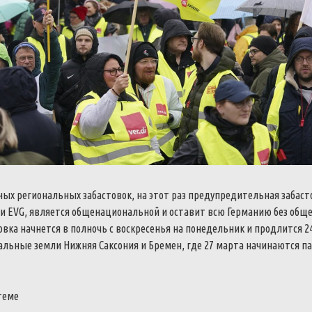
ых региональных забастовок, на этот раз предупредительная забаст
 и EVG, является общенациональной и оставит всю Германию без общ
овка начнется в полночь с воскресенья на понедельник и продлится 24
льные земли Нижняя Саксония и Бремен, где 27 марта начинаются п
теме