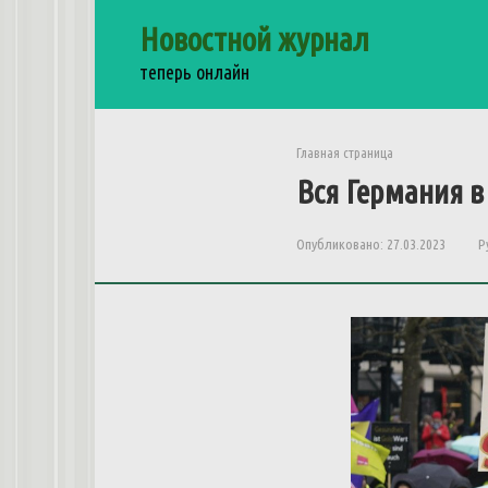
Перейти
Новостной журнал
к
контенту
теперь онлайн
Главная страница
Вся Германия в
Опубликовано:
27.03.2023
Р