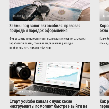
Бизнес и экономика
0
Бизн
Займы под залог автомобиля: правовая
Коро
природа и порядок оформления
окно
Финансовые трудности могут возникнуть внезапно: задержка
Капкей
заработной платы, срочные медицинские расходы,
крема, 
необходимость оплаты обучения
Бизнес и экономика
0
Бизн
Старт youtube канала с нуля: какие
Как р
инструменты помогают быстрее выйти на
первы