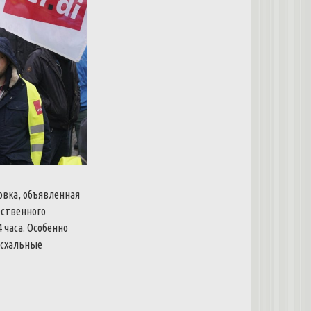
овка, объявленная
ественного
 часа.
Особенно
асхальные