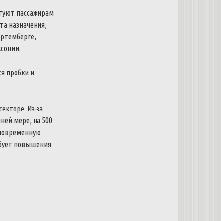
етуют пассажирам
кта назначения,
юртемберге,
ксонии.
я пробки и
секторе.
Из-за
ней мере, на 500
иновременную
ебует повышения