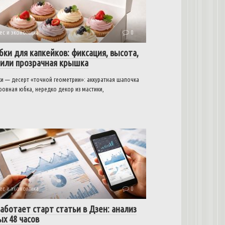
ес и экономика
0
бки для капкейков: фиксация, высота,
 или прозрачная крышка
ки — десерт «точной геометрии»: аккуратная шапочка
ровная юбка, нередко декор из мастики,
ес и экономика
0
аботает старт статьи в Дзен: анализ
х 48 часов