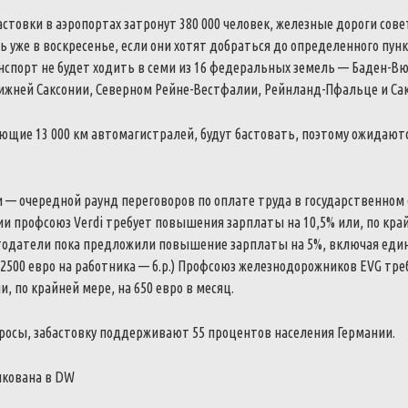
астовки в аэропортах затронут 380 000 человек, железные дороги сов
ь уже в воскресенье, если они хотят добраться до определенного пун
спорт не будет ходить в семи из 16 федеральных земель — Баден-В
Нижней Саксонии, Северном Рейне-Вестфалии, Рейнланд-Пфальце и Са
ющие 13 000 км автомагистралей, будут бастовать, поэтому ожидаютс
 — очередной раунд переговоров по оплате труда в государственном 
 профсоюз Verdi требует повышения зарплаты на 10,5% или, по край
отодатели пока предложили повышение зарплаты на 5%, включая ед
2500 евро на работника — б.р.) Профсоюз железнодорожников EVG тр
, по крайней мере, на 650 евро в месяц.
росы, забастовку поддерживают 55 процентов населения Германии.
икована в DW