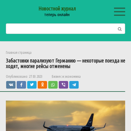
Перейти
Новостной журнал
к
теперь онлайн
контенту
Поиск:
Главная страница
Забастовки парализуют Германию — некоторые поезда не
ходят, многие рейсы отменены
Опубликовано:
27.03.2023
Бизнес и экономика