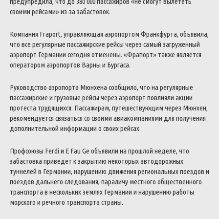
предупредила, что до 380 000 пассажиров «не смогут вылететь
своими рейсами» из-за забастовок.
Компания Fraport, управляющая аэропортом Франкфурта, объявила,
что все регулярные пассажирские рейсы через самый загруженный
аэропорт Германии сегодня отменены.
«Фрапорт» также является
оператором аэропортов Варны и Бургаса.
Руководство аэропорта Мюнхена сообщило, что на регулярные
пассажирские и грузовые рейсы через аэропорт повлияли акции
протеста трудящихся.
Пассажирам, путешествующим через Мюнхен,
рекомендуется связаться со своими авиакомпаниями для получения
дополнительной информации о своих рейсах.
Профсоюзы Ferdi и E Fau Ge объявили на прошлой неделе, что
забастовка приведет к закрытию некоторых автодорожных
туннелей в Германии, нарушению движения региональных поездов и
поездов дальнего следования, параличу местного общественного
транспорта в нескольких землях Германии и нарушению работы
морского и речного транспорта страны.