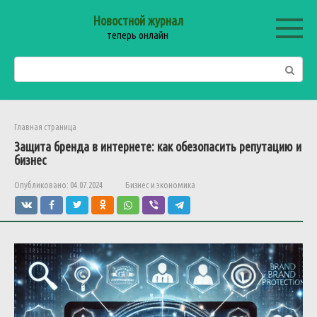
Перейти
Новостной журнал
к
теперь онлайн
контенту
Поиск:
Главная страница
Защита бренда в интернете: как обезопасить репутацию и
бизнес
Опубликовано:
04.07.2024
Бизнес и экономика